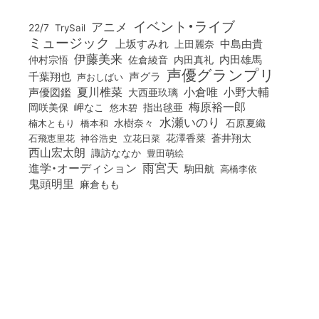
イベント・ライブ
アニメ
22/7
TrySail
ミュージック
上坂すみれ
中島由貴
上田麗奈
伊藤美来
佐倉綾音
内田真礼
内田雄馬
仲村宗悟
声優グランプリ
千葉翔也
声グラ
声おしばい
小倉唯
夏川椎菜
小野大輔
声優図鑑
大西亜玖璃
梅原裕一郎
岡咲美保
岬なこ
悠木碧
指出毬亜
水瀬いのり
橋本和
水樹奈々
石原夏織
楠木ともり
花澤香菜
石飛恵里花
立花日菜
蒼井翔太
神谷浩史
西山宏太朗
諏訪ななか
豊田萌絵
雨宮天
進学・オーディション
駒田航
高橋李依
鬼頭明里
麻倉もも