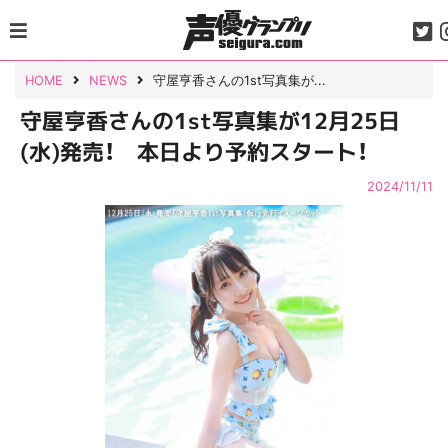
Skip
to
content
HOME
NEWS
守屋亨香さんの1st写真集が...
守屋亨香さんの1st写真集が12月25日
(水)発売！ 本日より予約スタート！
2024/11/11