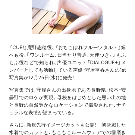
『CUE!』鹿野志穂役、『おちこぼれフルーツタルト』緑
へも役、『ワンルーム、日当たり普通、天使つき。』もふ
もふ役などで知られ、声優ユニット「DIALOGUE+」メ
ンバーとしても活動している声優・守屋亨香さんの1st
写真集が12月25日(水)に発売！
写真集では、守屋さんの出身地である長野県、松本・安
曇野でのロケが実現。母校をはじめとした思い出の地
と長野の自然豊かなロケーションで撮影された、ナチ
ュラルな表情が詰まっている。
さらに、新規先行イメージカットも公開！ 初挑戦した
水着でのカットと、もこもこルームウェアでの歯磨き