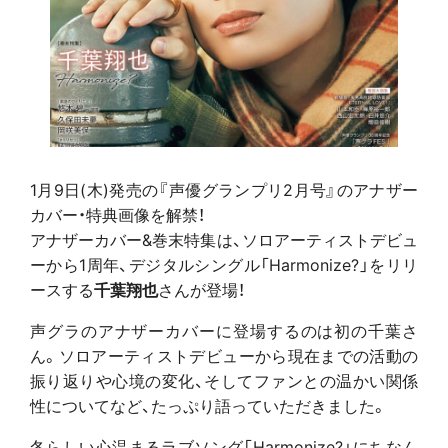
1月9日(木)発売の『声優グランプリ2月号』のアナザー
カバー・特典画像を解禁！
アナザーカバー&巻末特集は、ソロアーティストデビュ
ーから1周年、デジタルシングル「Harmonize?」をリリ
ースする
千葉翔也
さんが登場！
声グラのアナザーカバーに登場するのは初の千葉さ
ん。ソロアーティストデビューから現在までの活動の
振り返りや心境の変化、そしてファンとの温かい関係
性についてなど、たっぷり語っていただきました。
冬らしい心温まるラブソング「Harmonize?」にちなん