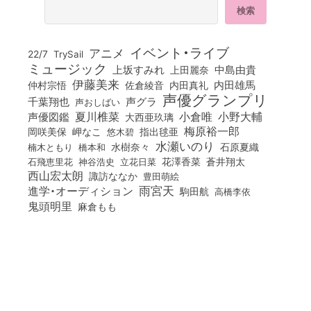
イベント・ライブ
アニメ
22/7
TrySail
ミュージック
上坂すみれ
中島由貴
上田麗奈
伊藤美来
佐倉綾音
内田真礼
内田雄馬
仲村宗悟
声優グランプリ
千葉翔也
声グラ
声おしばい
小倉唯
夏川椎菜
小野大輔
声優図鑑
大西亜玖璃
梅原裕一郎
岡咲美保
岬なこ
悠木碧
指出毬亜
水瀬いのり
橋本和
水樹奈々
石原夏織
楠木ともり
花澤香菜
石飛恵里花
立花日菜
蒼井翔太
神谷浩史
西山宏太朗
諏訪ななか
豊田萌絵
雨宮天
進学・オーディション
駒田航
高橋李依
鬼頭明里
麻倉もも