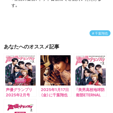
す。
千葉翔也
あなたへのオススメ記事
声優グランプリ
2025年1月17日
『美男高校地球防
2025年2月号
（金）に千葉翔也
衛部ETERNAL
さんのデジタルシ
LOVE！』キャスト
ングル
5名が表紙！1月9
「Harmonize?」
日(木)発売『声優