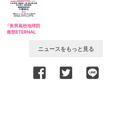
の配信が決定！
グランプリ2月
声優グランプリ2
号』の表紙・特典
月号にもアナザー
を解禁!!
カバーに登場！
『美男高校地球防
衛部ETERNAL
LOVE！』より山本
和臣さん･梅原裕
ニュースをもっと見る
一郎さん･西山宏
太朗さん･白井悠
介さん･増田俊樹
さんが表紙＆巻頭
大特集に登場！ア
ナザーカバーは千
葉翔也さん！ 『声
優グランプリ
2025年2月号』の
法人別特典が解
禁！