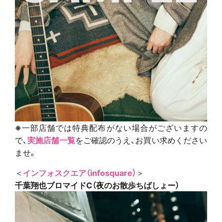
※
一部店舗では特典配布がない場合がございますの
で、
実施店舗一覧
をご確認のうえ、お買い求めください
ませ。
＜
インフォスクエア（infosquare）
＞
千葉翔也ブロマイドC（夜のお散歩ちばしょー）