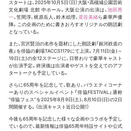
スタートは、2025年10月5日（日）大阪・高槻城公園芸術
文化劇場 北館 中ホール。大阪公演の出演は、
池田秀
一
、笠間淳、梶原岳人、鈴木絵理、
星谷美緒
ら豪華声優
陣。この企画のために書きおろすオリジナルの朗読劇
となっている。
また、宮沢賢治の名作を題材にした朗読劇「銀河鉄道の
夜」を俳協の劇場TACCS1179にて上演。7月11日(金)～
19日(土)の全12ステージに、日替わりで豪華キャスト
が出演予定。終演後は出演者やゲストを交えてのアフ
タートークも予定している。
さらに65周年を記念して、歌あり、バラエティコーナ
ーありのスペシャルイベント「俳協FESTIVAL」通称
”俳協フェス”を2025年8月9日(土)、8月10日(日)の2日
間開催する。（出演キャスト近日公開！）
今後も65周年を記念した様々な企画やコラボを予定し
ているので、最新情報は俳協65周年特設サイトや公式