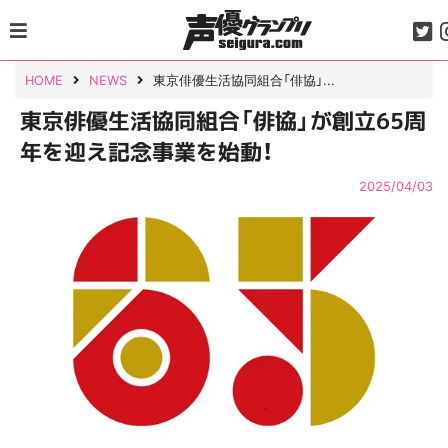
Skip
to
content
HOME
NEWS
東京俳優生活協同組合「俳協」...
東京俳優生活協同組合「俳協」が創立65周
年を迎え記念事業を始動！
2025/04/03