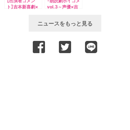
【出演者コメン
「朗読劇ボイコメ
ト】吉本新喜劇×
vol.3～声優×吉
声優の朗読劇『ボ
本新喜劇～」
イコメ』第三弾メ
12/14(土)・
ニュースをもっと見る
インビジュアルが
12/15(日) 開催決
解禁！
定！！