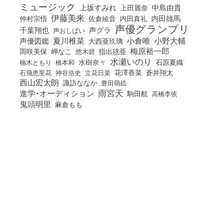
ミュージック
上坂すみれ
中島由貴
上田麗奈
伊藤美来
佐倉綾音
内田真礼
内田雄馬
仲村宗悟
声優グランプリ
千葉翔也
声グラ
声おしばい
小倉唯
夏川椎菜
小野大輔
声優図鑑
大西亜玖璃
梅原裕一郎
岡咲美保
岬なこ
悠木碧
指出毬亜
水瀬いのり
橋本和
水樹奈々
石原夏織
楠木ともり
花澤香菜
石飛恵里花
立花日菜
蒼井翔太
神谷浩史
西山宏太朗
諏訪ななか
豊田萌絵
雨宮天
進学・オーディション
駒田航
高橋李依
鬼頭明里
麻倉もも