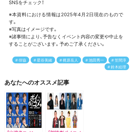
SNSをチェック！
※本資料における情報は2025年4月2日現在のもので
す。
※写真はイメージです。
※諸事情により、予告なくイベント内容の変更や中止を
することがございます。予めご了承ください。
俳協
星谷美緒
梶原岳人
池田秀一
笠間淳
鈴木絵理
あなたへのオススメ記事