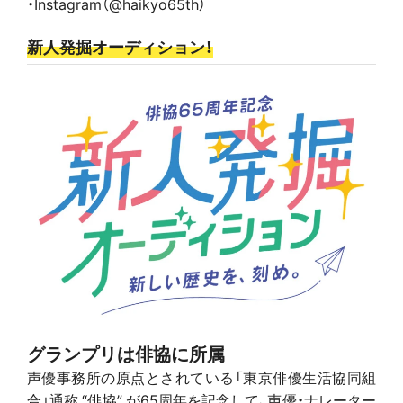
・Instagram（@haikyo65th）
新人発掘オーディション！
グランプリは俳協に所属
声優事務所の原点とされている「東京俳優生活協同組
合」通称 “俳協” が65周年を記念して、声優・ナレーター