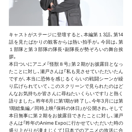
キャストがステージに登壇すると、本編第１3話、第14
話を見たばかりの観客からは熱い拍手が。今回は、第
１部隊と第３部隊の隊長・副隊長が勢ぞろいの舞台挨
拶。
本日ついにアニメ『怪獣８号』第２期がお披露目となっ
たことに対し、瀬戸さんは「私も見させていただいたん
ですが、本当に恐怖を感じるくらいの戦闘シーンが繰
り広げられていて、このスクリーンで見られたのはど
んなお気持ちか皆さんに尋ねたいくらいです！」と熱く
語りました。昨年6月に第1期が終了し、今年3月には第
1期総集編／同時上映「保科の休日」が公開され、そして
本日無事に第２期をお披露目できたことに対し、瀬戸
さんは「昨年のAnime Expoに行かせていただいた時の
盛り上がりが凄まじくて！日本でのアニメの放送に合