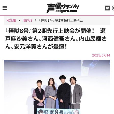
Skip
to
content
HOME
NEWS
『怪獣8号』第2期先行上映会...
『怪獣8号』第2期先行上映会が開催！ 瀬
戸麻沙美さん、河西健吾さん、内山昂輝さ
ん、安元洋貴さんが登壇！
2025/07/14