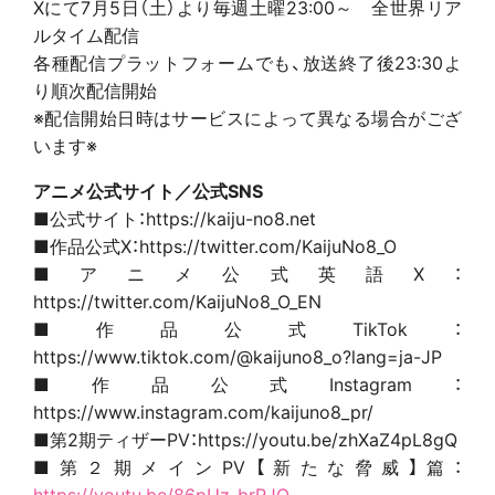
Xにて7月5日（土）より毎週土曜23:00～ 全世界リア
ルタイム配信
各種配信プラットフォームでも、放送終了後23:30よ
り順次配信開始
※配信開始日時はサービスによって異なる場合がござ
います※
アニメ公式サイト／公式SNS
■公式サイト：https://kaiju-no8.net
■作品公式X：https://twitter.com/KaijuNo8_O
■アニメ公式英語X：
https://twitter.com/KaijuNo8_O_EN
■作品公式TikTok：
https://www.tiktok.com/@kaijuno8_o?lang=ja-JP
■作品公式Instagram：
https://www.instagram.com/kaijuno8_pr/
■第2期ティザーPV：https://youtu.be/zhXaZ4pL8gQ
■第２期メインPV【新たな脅威】篇：
https://youtu.be/86pUz-brRJQ