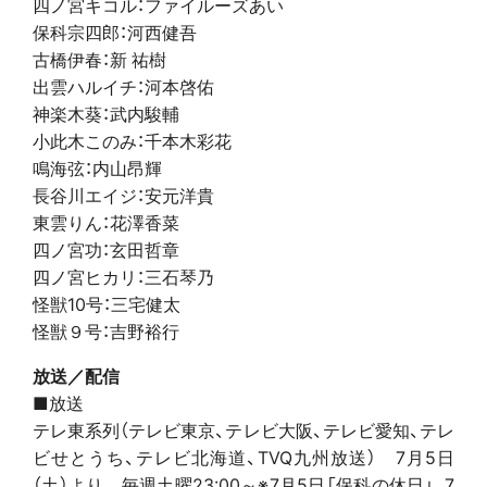
四ノ宮キコル：ファイルーズあい
保科宗四郎：河西健吾
古橋伊春：新 祐樹
出雲ハルイチ：河本啓佑
神楽木葵：武内駿輔
小此木このみ：千本木彩花
鳴海弦：内山昂輝
長谷川エイジ：安元洋貴
東雲りん：花澤香菜
四ノ宮功：玄田哲章
四ノ宮ヒカリ：三石琴乃
怪獣10号：三宅健太
怪獣９号：吉野裕行
放送／配信
■放送
テレ東系列（テレビ東京、テレビ大阪、テレビ愛知、テレ
ビせとうち、テレビ北海道、TVQ九州放送） 7月5日
（土）より 毎週土曜23:00～※7月5日「保科の休日」、7