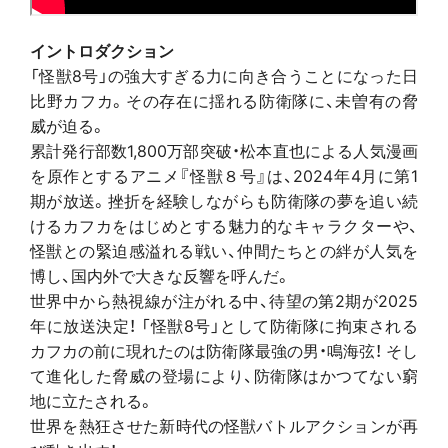
イントロダクション
「怪獣8号」の強大すぎる力に向き合うことになった日
比野カフカ。その存在に揺れる防衛隊に、未曽有の脅
威が迫る。
累計発行部数1,800万部突破・松本直也による人気漫画
を原作とするアニメ『怪獣８号』は、2024年4月に第1
期が放送。挫折を経験しながらも防衛隊の夢を追い続
けるカフカをはじめとする魅力的なキャラクターや、
怪獣との緊迫感溢れる戦い、仲間たちとの絆が人気を
博し、国内外で大きな反響を呼んだ。
世界中から熱視線が注がれる中、待望の第2期が2025
年に放送決定！ 「怪獣8号」として防衛隊に拘束される
カフカの前に現れたのは防衛隊最強の男・鳴海弦！ そし
て進化した脅威の登場により、防衛隊はかつてない窮
地に立たされる。
世界を熱狂させた新時代の怪獣バトルアクションが再