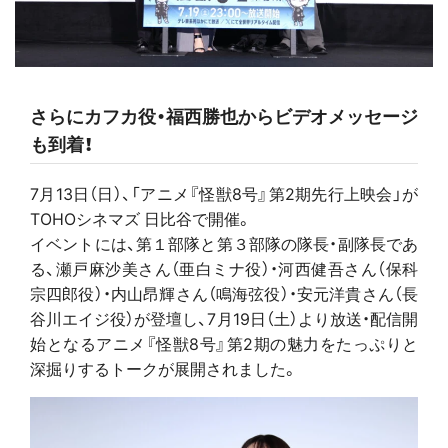
さらにカフカ役・福西勝也からビデオメッセージ
も到着！
7月13日（日）、「アニメ『怪獣8号』第2期先行上映会」が
TOHOシネマズ 日比谷で開催。
イベントには、第１部隊と第３部隊の隊長・副隊長であ
る、瀬戸麻沙美さん（亜白ミナ役）・河西健吾さん（保科
宗四郎役）・内山昂輝さん（鳴海弦役）・安元洋貴さん（長
谷川エイジ役）が登壇し、7月19日（土）より放送・配信開
始となるアニメ『怪獣8号』第2期の魅力をたっぷりと
深掘りするトークが展開されました。