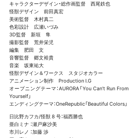
キャラクターデザイン・総作画監督 西尾鉄也
怪獣デザイン 前田真宏
美術監督 木村真二
色彩設計 広瀬いづみ
3D監督 新垣 隼
撮影監督 荒井栄児
編集 肥田 文
音響監督 郷文裕貴
音楽 坂東祐大
怪獣デザイン＆ワークス スタジオカラー
アニメーション制作 Production I.G
オープニングテーマ：AURORA「You Can’t Run From
Yourself」
エンディングテーマ：OneRepublic「Beautiful Colors」
日比野カフカ/怪獣 8 号：福西勝也
亜白ミナ ：瀬戸麻沙美
市川レノ ：加藤 渉