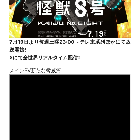
7
月19日より毎週土曜23:00～テレ東系列ほかにて放
送開始！
X
にて全世界リアルタイム配信！
メインPV新たな脅威篇