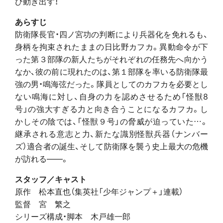
び動き出す！
あらすじ
防衛隊長官・四ノ宮功の判断により兵器化を免れるも、
身柄を拘束されたままの日比野カフカ。異動命令が下
った第３部隊の新人たちがそれぞれの任務先へ向かう
なか、彼の前に現れたのは、第１部隊を率いる防衛隊最
強の男・鳴海弦だった。隊員としてのカフカを必要とし
ない鳴海に対し、自身の力を認めさせるため「怪獣8
号」の強大すぎる力と向き合うことになるカフカ。し
かしその陰では、「怪獣９号」の脅威が迫っていた…。
継承される意志と力、新たな識別怪獣兵器（ナンバー
ズ）適合者の誕生、そして防衛隊を襲う史上最大の危機
が訪れる――。
スタッフ／キャスト
原作 松本直也（集英社「少年ジャンプ＋」連載）
監督 宮 繁之
シリーズ構成・脚本 木戸雄一郎