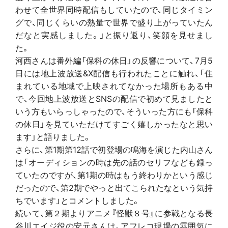
わせて全世界同時配信もしていたので、同じタイミン
グで、同じくらいの熱量で世界で盛り上がっていたん
だなと実感しました。」と振り返り、笑顔を見せまし
た。
河西さんは番外編「保科の休日」の反響について、7月5
日には地上波放送&X配信も行われたことに触れ、「住
まれている地域で上映されてなかった場所もある中
で、今回地上波放送とSNSの配信で初めて見ましたと
いう方もいらっしゃったので、そういった方にも「保科
の休日」を見ていただけてすごく嬉しかったなと思い
ます」と語りました。
さらに、第1期第12話で初登場の鳴海を演じた内山さん
は「オーディションの時は先の話のセリフなども録っ
ていたのですが、第1期の時はもう終わりかという感じ
だったので、第2期でやっと出てこられたなという気持
ちでいます」とコメントしました。
続いて、第２期よりアニメ『怪獣８号』に参戦となる長
谷川エイジ役の安元さんは、アフレコ現場の雰囲気に