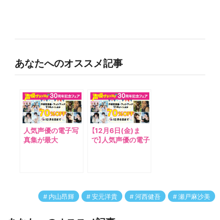
あなたへのオススメ記事
人気声優の電子写
【12月6日(金)ま
真集が最大
で】人気声優の電子
70%OFF！「声優グ
写真集が最大
ランプリ30周年記
70%OFF！「声優グ
念フェア」を開催！
ランプリ30周年記
念フェア」が開催
中！
内山昂輝
安元洋貴
河西健吾
瀬戸麻沙美