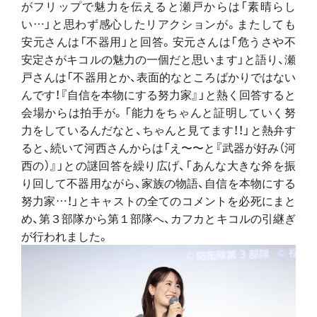
がフリップで魅力を伝えると瀬戸からは「素晴らし
い…」と思わず感心したリアクションが。またしても
安元さんは「不器用」と回答。安元さんは「危うさや不
安定さがキコルの魅力の一個だと思います」と語り、瀬
戸さんは「不器用とか、表面的なところばかりではない
んです！『自信を本物にする努力家』」と熱く回答すると
会場からは拍手が。「能力をちゃんと証明していく努
力をしているんだなと、ちゃんと見てます！！」と熱弁す
ると、続いて河西さんからは「え〜〜と『武器が好み（河
西の）』」との謎回答を繰り広げ、「あんな大きな斧を振
り回して不器用ながら、家族の物語、自信を本物にする
努力家…！」とキャストの全てのコメントを必死にまと
め、第３部隊から第１部隊へ、カフカとキコルの引継ぎ
が行われました。