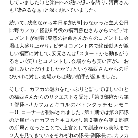
していました！」と楽曲への熱い想いを語り、河西さん
も「染みるなぁ」と深く頷いていました。
続いて、残念ながら本日参加が叶わなかった主人公日
比野カフカ／怪獣8号役の福西勝也さんからのビデオ
コメントが到着！突然の福西さんからのコメントに会
場は大盛り上がり。ビデオコメント内で終始動きが激
しい福西に対して、安元さんは「スタートから動きがう
るさい（笑）」とコメントし、会場からも笑い声が。「お
楽しみいただけましたか？」という福西さんからの呼
びかけに対し、会場からは熱い拍手が起きました。
そして、「カフカの魅力をたっぷりと語ってほしい！」と
の福西さんからのリクエストを受け、「第３部隊から第
１部隊へ！カフカとキコルのバトンタッチセレモニ
ー！！」コーナーが開催されました。第１期では第３部隊
の所属だったカフカとキコルが、第２期から第１部隊
の所属となったことで、上官として訓練から実戦まで
２人を見てきているそれぞれの隊長・副隊長に、カフカ