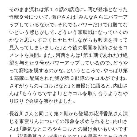
そのまま流れは第１４話の話題に。再び登場となった
怪獣９号について、瀬戸さんは「みんなさらにパワーア
ップしているなかで、それでもパワーだけでは勝てな
いという感じがして、どういう頭脳戦になっていくの
かなと思い、すごくヒヤヒヤしながらも興味を持って
見入ってしまいました」と今後の展開を期待させるコ
メントを展開。また、河西さんは「第１期であれだけ絶
望を与えた９号がパワーアップしているので、どうや
って窮地を脱するのかな、というところで、やっぱり第
１部隊に配属された我が第３部隊のキコルがですね、
さすがうちのキコルだなと」と自慢げに語ると、内山さ
んは「もううちですよ！」とキコルを取り合うようなや
り取りで会場を沸かせました。
長谷川さんと同じく第２期から登場の花澤香菜さん演
じる東雲りんについての印象を求められると、内山さ
んは「勝気なところやキコルとの掛け合いもいいです
し、花澤香菜さんが演じられている最高なキャラクタ