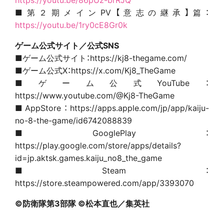
■第２期メインPV【意志の継承】篇：
https://youtu.be/1ry0cE8Gr0k
ゲーム公式サイト／公式SNS
■ゲーム公式サイト：https://kj8-thegame.com/
■ゲーム公式X：https://x.com/Kj8_TheGame
■ゲーム公式YouTube：
https://www.youtube.com/@Kj8-TheGame
■AppStore：https://apps.apple.com/jp/app/kaiju-
no-8-the-game/id6742088839
■GooglePlay：
https://play.google.com/store/apps/details?
id=jp.aktsk.games.kaiju_no8_the_game
■Steam：
https://store.steampowered.com/app/3393070
©
防衛隊第3部隊 ©松本直也／集英社