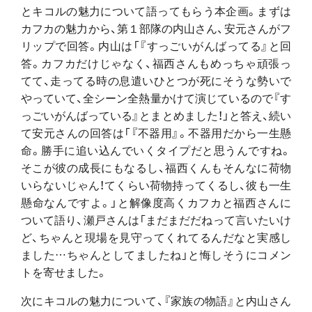
とキコルの魅力について語ってもらう本企画。まずは
カフカの魅力から、第１部隊の内山さん、安元さんがフ
リップで回答。内山は「『すっごいがんばってる』と回
答。カフカだけじゃなく、福西さんもめっちゃ頑張っ
てて、走ってる時の息遣いひとつが死にそうな勢いで
やっていて、全シーン全熱量かけて演じているので『す
っごいがんばっている』とまとめました！」と答え、続い
て安元さんの回答は「『不器用』。不器用だから一生懸
命。勝手に追い込んでいくタイプだと思うんですね。
そこが彼の成長にもなるし、福西くんもそんなに荷物
いらないじゃん！てくらい荷物持ってくるし、彼も一生
懸命なんですよ。」と解像度高くカフカと福西さんに
ついて語り、瀬戸さんは「まだまだだねって言いたいけ
ど、ちゃんと現場を見守ってくれてるんだなと実感し
ました…ちゃんとしてましたね」と悔しそうにコメン
トを寄せました。
次にキコルの魅力について、『家族の物語』と内山さん