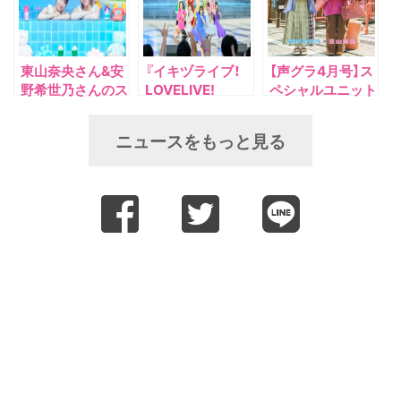
東山奈央さん&安
『イキヅライブ！
【声グラ4月号】ス
野希世乃さんのス
LOVELIVE!
ペシャルユニット
ペシャルユニット
BLUEBIRD』 スク
「ぽかぽかイオ
が再始動！ １月放
ールアイドルグル
ン」の東山奈央さ
ニュースをもっと見る
送開始のTVアニ
ープ「いきづらい
ん＆安野希世乃さ
メのエンディング
部！」 1st
んが登場！ 「マ
主題歌を担当！
Single「What is
ジトモ。」特集で
my LIFE?」リリー
お届けします！
ス記念イベント
《フリーライブ＆
特典お渡し会》レ
ポート公開！