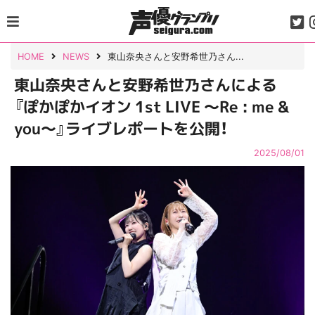
Skip
to
content
HOME
NEWS
東山奈央さんと安野希世乃さん...
東山奈央さんと安野希世乃さんによる
『ぽかぽかイオン 1st LIVE ～Re : me &
you～』ライブレポートを公開！
2025/08/01