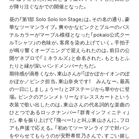
が降り注ぐなかでの開催となった。
昼の「第1部 Solo Solo Ion Stage」は、その名の通り、豪
華なツーマンライブ。爽やかなピンクとブルーのパス
テルカラーがマーブル模様となった「pokaio公式クー
ルTシャツ」の色味が、客席を染め上げていく。手拍子
が鳴り響くオープニングで迎えられたのは、前日の公
開ゲネプロで「ミネラルズ」と命名された、もともとふ
たりと縁が深いバンドメンバーたちだ。
期待感が渦巻くなか、東山さんが「ぽかぽかイオンのぽ
かぽか／ピンク担当、東山奈央です！ みんなー、最高
の一日にしましょうー！」と2Fステージから華やかに登
場。ピンクのアシンメトリーなドレススカートという
衣装で歌い出したのは、東山さんの代名詞的な楽曲の
ひとつであるロックナンバー「群青インフィニティ」
だ。拳を振り上げて「飛べー！」と叫ぶ東山さんに、フロ
アも声援で応える。「初めてツーマンライブで対バン
をやらせてもらうのが安野希世乃さんで、すごい嬉し