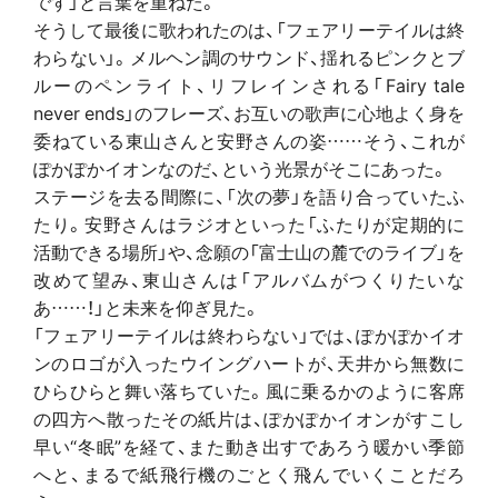
です」と言葉を重ねた。
そうして最後に歌われたのは、「フェアリーテイルは終
わらない」。メルヘン調のサウンド、揺れるピンクとブ
ルーのペンライト、リフレインされる「Fairy tale
never ends」のフレーズ、お互いの歌声に心地よく身を
委ねている東山さんと安野さんの姿……そう、これが
ぽかぽかイオンなのだ、という光景がそこにあった。
ステージを去る間際に、「次の夢」を語り合っていたふ
たり。安野さんはラジオといった「ふたりが定期的に
活動できる場所」や、念願の「富士山の麓でのライブ」を
改めて望み、東山さんは「アルバムがつくりたいな
あ……！」と未来を仰ぎ見た。
「フェアリーテイルは終わらない」では、ぽかぽかイオ
ンのロゴが入ったウイングハートが、天井から無数に
ひらひらと舞い落ちていた。風に乗るかのように客席
の四方へ散ったその紙片は、ぽかぽかイオンがすこし
早い“冬眠”を経て、また動き出すであろう暖かい季節
へと、まるで紙飛行機のごとく飛んでいくことだろ