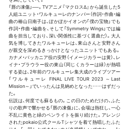
「唇の凍傷」──。TVアニメ『マクロスΔ』から誕生した5
人組ユニット・ワルキューレのナンバー（作詞・作曲・編
曲の椿山日南子は、ぽかぽかイオンの「僕の宝物」でも
作詞・作曲・編曲を、そして「Symmetry Wings」では編
曲を担当しており、深い関係性に基づく選曲だ）。大人
気を博してきたワルキューレは、東山さんと安野さん
が親交を深めるきっかけとなったユニットでもある。
カナメ・バッカニア役の安野（イメージカラーは黄）、レ
イナ・プラウラー役の東山（同じくカラーは緑）が熱唱
する姿は、2年前のワルキューレ集大成のライブツアー
「ワルキューレ FINAL LIVE TOUR 2023 ～Last
Mission～」でいったんは見納めとなった……はずだっ
た。
伝説は、何度でも蘇るもの。この日のためだけの、ふた
りの歌声で響かせる「唇の凍傷」に、会場は熱狂し、一心
不乱に黄色と緑のペンライトを振り続けた。アレンジ
されたpokaio公式クールTシャツを着て熱唱したふた
りも、「一回しかできないのが名残惜しいですね……！」