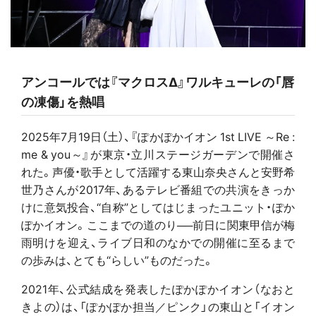
アンコールでは『マクロスΔ』ワルキューレの「唇
の凍傷」を熱唱
2025年7月19日（土）、『ぽかぽかイオン 1st LIVE ～Re :
me & you～』が東京・立川ステージガーデンで開催さ
れた。声優・歌手として活躍する東山奈央さんと安野希
世乃さんが2017年、あるテレビ番組での共演をきっか
けに意気投合、“自称”としてはじまったユニット・ぽか
ぽかイオン。ここまでの道のり──前日に関東甲信が梅
雨明けを迎え、ライブ日和のなかでの開催に至るまで
の歩みは、とても“らしい”ものだった。
2021年、公式結成を発表したぽかぽかイオン（なおと
きよの）は、「ぽかぽか担当／ピンク」の東山と「イオン