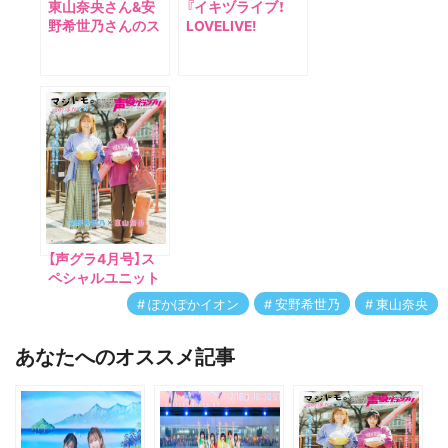
東山奈央さん&安
『イキヅライブ！
野希世乃さんのス
LOVELIVE!
ペシャルユニット
BLUEBIRD』 スクー
が再始動！ １月放
ルアイドルグルー
送開始のTVアニメ
プ「いきづらい
のエンディング主
部！」 1st
題歌を担当！
Single「What is
my LIFE?」リリー
ス記念イベント
《フリーライブ＆
特典お渡し会》レ
ポート公開！
【声グラ4月号】ス
ペシャルユニット
「ぽかぽかイオン」
ぽかぽかイオン
安野希世乃
東山奈央
の東山奈央さん＆
安野希世乃さんが
あなたへのオススメ記事
登場！ 「マジト
モ。」特集でお届け
します！