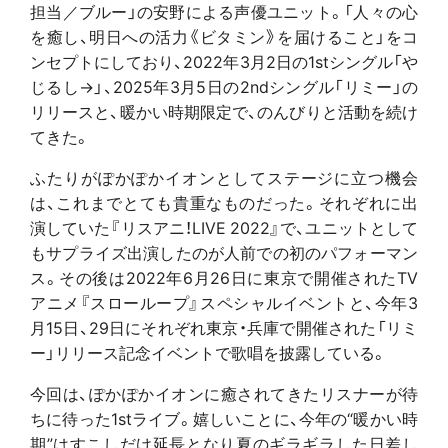
担当／ブルー」の安野による声優ユニット。「人々の心
を癒し、明日への活力《ビタミン》を届けること」をコ
ンセプトにしており、2022年3月2日の1stシングル「や
じるし→」、2025年3月5日の2ndシングル「リミー」の
リリースと、暖かい時期限定で、のんびりと活動を続け
てきた。
ふたりがぽかぽかイオンとしてステージに立つ機会
は、これまでとても貴重なものだった。それぞれに出
演していた『リスアニ！LIVE 2022』で、ユニットとして
もサプライズ出演したのが人前での初のパフォーマン
ス。その後は2022年6月26日に東京で開催されたTV
アニメ『スローループ』スペシャルイベントと、今年3
月15日、29日にそれぞれ東京・兵庫で開催された「リミ
ー」リリース記念イベントで歌唱を披露している。
今回は、ぽかぽかイオンに癒されてきたリスナーが待
ちに待った1stライブ。嬉しいことに、今年の“暖かい時
期”はすこしだけ延長となり夏のギラギラした日差し