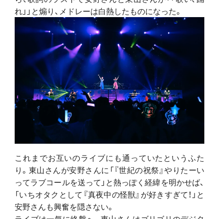
れ」」と煽り、メドレーは白熱したものになった。
これまでお互いのライブにも通っていたというふた
り。東山さんが安野さんに「『世紀の祝祭』やりたーい
ってラブコールを送って」と熱っぽく経緯を明かせば、
「いちオタクとして『真夜中の怪獣』が好きすぎて！」と
安野さんも興奮を隠さない。
ライブは一気に終盤へ。東山さんはゴリゴリのデジタ