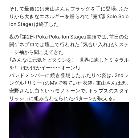
そして最後には東山さんもフラッグを手に登場、ふた
りから大きなエネルギーを贈られて「第1部 Solo Solo
Ion Stage」は終了した。
夜の「第2部 Poka Poka Ion Stage」冒頭では、前日の公
開ゲネプロでは壇上で行われた「気合い入れ」が、ステ
ージ袖から聞こえてきた。
「みんなに元気とビタミンを！ 世界に癒しとミネラル
を！ ぽかぽかイー……オーン！」
バンドメンバーに続き登場したふたりの姿は、2ndシ
ングル「リミー」のMVで着ていた衣装。東山さんは黒、
安野さんは白というモノトーンで、トップスのスタイ
リッシュに組み合わせられたパターンが映える。