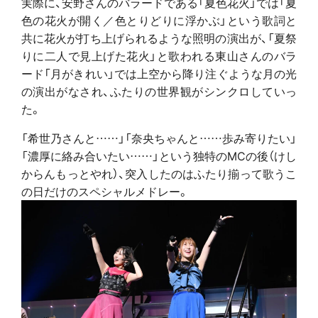
実際に、安野さんのバラードである「夏色花火」では「夏
色の花火が開く／色とりどりに浮かぶ」という歌詞と
共に花火が打ち上げられるような照明の演出が、「夏祭
りに二人で見上げた花火」と歌われる東山さんのバラ
ード「月がきれい」では上空から降り注ぐような月の光
の演出がなされ、ふたりの世界観がシンクロしていっ
た。
「希世乃さんと……」「奈央ちゃんと……歩み寄りたい」
「濃厚に絡み合いたい……」という独特のMCの後（けし
からんもっとやれ）、突入したのはふたり揃って歌うこ
の日だけのスペシャルメドレー。