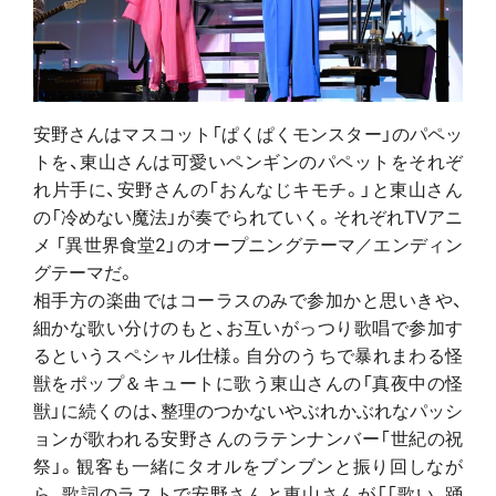
安野さんはマスコット「ぱくぱくモンスター」のパペッ
トを、東山さんは可愛いペンギンのパペットをそれぞ
れ片手に、安野さんの「おんなじキモチ。」と東山さん
の「冷めない魔法」が奏でられていく。それぞれTVアニ
メ 「異世界食堂2」のオープニングテーマ／エンディン
グテーマだ。
相手方の楽曲ではコーラスのみで参加かと思いきや、
細かな歌い分けのもと、お互いがっつり歌唱で参加す
るというスペシャル仕様。自分のうちで暴れまわる怪
獣をポップ＆キュートに歌う東山さんの「真夜中の怪
獣」に続くのは、整理のつかないやぶれかぶれなパッシ
ョンが歌われる安野さんのラテンナンバー「世紀の祝
祭」。観客も一緒にタオルをブンブンと振り回しなが
ら、歌詞のラストで安野さんと東山さんが「「歌い、踊