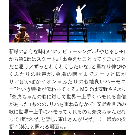
新緑のような味わいのデビューシングル「やじるし→」
から第2部はスタート。「出会えたことってすごいこと
だと思う／ずっとわくわくしたいな」と重なり伸びゆ
くふたりの歌声が、会場の隅々までスーッと広が
り、“ぽかぽかイオン＝ふたりの心地良いハーモニ
ー”という特徴が伝わってくる。MCでは安野さんが、
「奈央ちゃんの歌に対して世界一上手くハモれる自信
があった」ものの、リハを重ねるなかで「安野希世乃の
歌に世界一上手にハモってくれるのも奈央ちゃんだな
って」気づいたと話し、東山さんが「やだー！ 締めの挨
拶？（笑）」と照れる場面も。