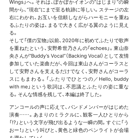
Wings」へ。それは、ぽかぽかイオンの“はじまり”の瞬
間から、“現在”にまで至る軌跡に等しい。ステージの左
右にわかれ、お互いを信頼しながらハーモニーを重ね
るふたりの姿は、まるで大きく広がる翼のように見え
る。
そして「僕の宝物」以前、2020年に初めてふたりで歌声
を重ねたという、安野希世乃さんの「echoes」。東山奈
央さんが“Buddy’s Vocal”（Backing Vocal）として友情
参加していた楽曲だが、今回は東山さんがコーラスと
して安野さんを支えるだけでなく、安野さんがコーラ
スにもまわる。「ふたりでひとつの／Hello, buddy
with me」という歌詞は、不思議とふたりの姿に重な
る。そんな情感を残して、本編は終了した。
アンコールの声に応えて、バンドメンバーがはじめた
演奏……。あまりのミラクルに、観客一人ひとりから
「⁉」という文字が飛び出るような一瞬の間。すぐに「う
おー！」という叫びと、黄色と緑色のペンライトが会場
を満たしていく。