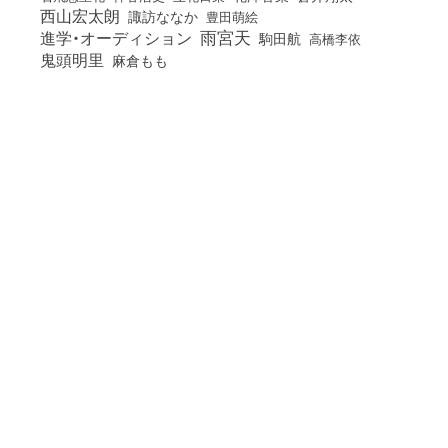
西山宏太朗
諏訪ななか
豊田萌絵
雨宮天
進学・オーディション
駒田航
高橋李依
鬼頭明里
麻倉もも