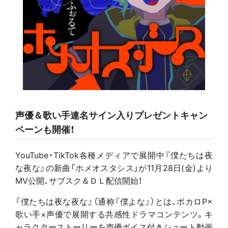
声優＆歌い手連名サイン入りプレゼントキャン
ペーンも開催！
YouTube・TikTok各種メディアで展開中『僕たちは夜
な夜な』の新曲「ホメオスタシス」が11月28日(金)より
MV公開、サブスク＆ＤＬ配信開始！
『僕たちは夜な夜な』（通称『僕よな』）とは、ボカロP×
歌い手×声優で展開する共感性ドラマコンテンツ。キ
ャラクターストーリーを声優ボイス付きショート動画