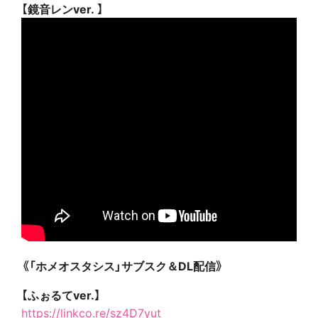
【鏡音レンver. 】
《「ホメオスタシス」サブスク＆DL配信》
【ふぉるてver.】
https://linkco.re/sz4D7yut