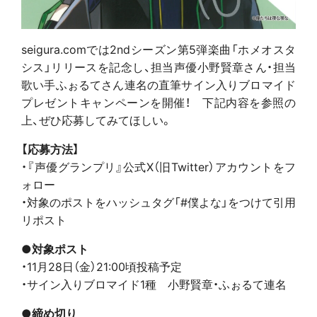
seigura.comでは2ndシーズン第5弾楽曲「ホメオスタ
シス」リリースを記念し、担当声優小野賢章さん・担当
歌い手ふぉるてさん連名の直筆サイン入りブロマイド
プレゼントキャンペーンを開催！ 下記内容を参照の
上、ぜひ応募してみてほしい。
【応募方法】
・『声優グランプリ』公式X（旧Twitter）アカウントをフ
ォロー
・対象のポストをハッシュタグ「#僕よな」をつけて引用
リポスト
●対象ポスト
・11月28日（金）21:00頃投稿予定
・サイン入りブロマイド1種 小野賢章・ふぉるて連名
●締め切り