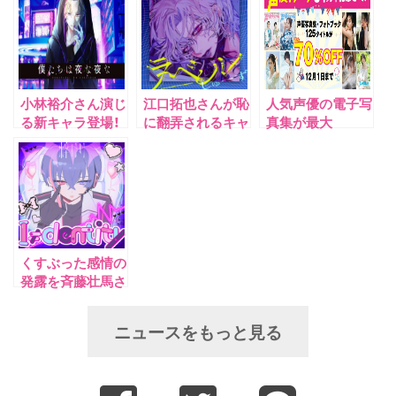
小林裕介さん演じ
江口拓也さんが恥
人気声優の電子写
る新キャラ登場！
に翻弄されるキャ
真集が最大
『僕たちは夜な夜
ラクターを熱演
70%OFF！「声優
な』2ndシーズン‧
『僕たちは夜な夜
グランプリ31周
シエル編が始
な』2ndシーズン
年記念セール」を
動！ サイン色紙
第2弾楽曲MV公
開催！
プレゼントキャン
開！ サイン入り
ペーンも開催！
ブロマイドプレゼ
ントキャンペーン
くすぶった感情の
も！
発露を斉藤壮馬さ
んが演じる『僕た
ちは夜な夜な』新
ニュースをもっと見る
曲「I≠dentity」
MV公開！ サイ
ン入りブロマイド
プレゼントキャン