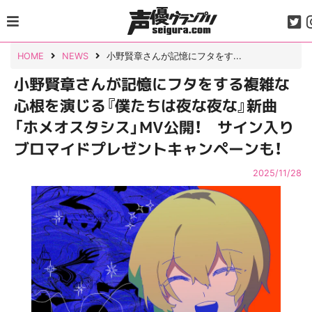
Skip
to
content
HOME
NEWS
小野賢章さんが記憶にフタをす...
小野賢章さんが記憶にフタをする複雑な
心根を演じる『僕たちは夜な夜な』新曲
「ホメオスタシス」MV公開！ サイン入り
ブロマイドプレゼントキャンペーンも！
2025/11/28