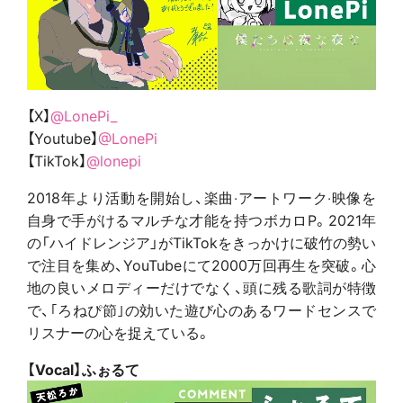
【X】
@LonePi_
【Youtube】
@LonePi
【TikTok】
@lonepi
2018年より活動を開始し、楽曲‧アートワーク‧映像を
自身で手がけるマルチな才能を持つボカロP。2021年
の「ハイドレンジア」がTikTokをきっかけに破竹の勢い
で注目を集め、YouTubeにて2000万回再生を突破。心
地の良いメロディーだけでなく、頭に残る歌詞が特徴
で、｢ろねぴ節｣の効いた遊び心のあるワードセンスで
リスナーの心を捉えている。
【Vocal】ふぉるて