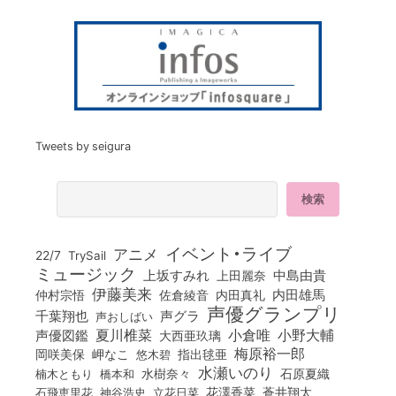
Tweets by seigura
イベント・ライブ
アニメ
22/7
TrySail
ミュージック
上坂すみれ
中島由貴
上田麗奈
伊藤美来
佐倉綾音
内田真礼
内田雄馬
仲村宗悟
声優グランプリ
千葉翔也
声グラ
声おしばい
小倉唯
夏川椎菜
小野大輔
声優図鑑
大西亜玖璃
梅原裕一郎
岡咲美保
岬なこ
悠木碧
指出毬亜
水瀬いのり
橋本和
水樹奈々
石原夏織
楠木ともり
花澤香菜
石飛恵里花
立花日菜
蒼井翔太
神谷浩史