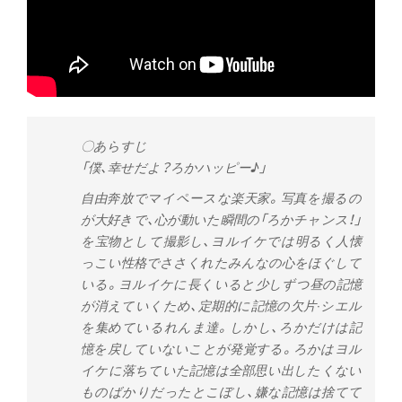
〇あらすじ
「僕、幸せだよ？ろかハッピー♪」
自由奔放でマイペースな楽天家。写真を撮るの
が大好きで、心が動いた瞬間の「ろかチャンス！」
を宝物として撮影し、ヨルイケでは明るく人懐
っこい性格でささくれたみんなの心をほぐして
いる。ヨルイケに長くいると少しずつ昼の記憶
が消えていくため、定期的に記憶の欠片‧シエル
を集めているれんま達。しかし、ろかだけは記
憶を戻していないことが発覚する。ろかはヨル
イケに落ちていた記憶は全部思い出したくない
ものばかりだったとこぼし、嫌な記憶は捨てて