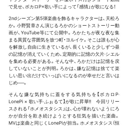
で見せ、ボカロP×歌い手によって「感情」が歌になる！
2ndシーズン第5弾楽曲を飾る
キャラクターは、天松ろ
か。小野賢章さん演じるろかのショートストーリー動
画が、YouTube等にて公開中。ろかたちが夜な夜な集
まる異質な雰囲気を放つ町・ヨルイケ。そこは誰もが心
を解放し自由に生きているが、長くいると少しずつ昼
の記憶が消えていくため、定期的に記憶の欠片‧シエル
を集める必要がある。そんな中、ろかだけは記憶を戻
していないことが判明。ろかは、嫌な記憶は捨てて楽
しい思い出だけでいっぱいになるのが幸せだと言いは
じめ──。
そんな嫌な気持ちに蓋をする気持ちを【ボカロP‧
LonePi × 歌い手‧ふぉるて】が歌に昇華!! 今回リリー
スされる「ホメオスタシス」は、
心が壊れないようにろ
かが自分を欺き続けようとする狂気を描いた楽曲。
MVは楽曲と同じくLonePiが担当。ホメオスタシス（恒