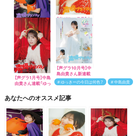
【声グラ12月号】中
島由貴さん連載「ゆ
【声グラ11月号】中
っきーの今日は何
島由貴さん連載「ゆ
色？」今回は「オレ
っきーの今日は何
ンジ色」
色？」今回は「紫色」
【声グラ10月号】中
島由貴さん新連載
【声グラ1月号】中島
「ゆっきーの今日は
ゆっきーの今日は何色？
中島由貴
由貴さん連載「ゆっ
何色？」がスター
きーの今日は何
ト！！ 初回は「白
色？」今回は「赤色」
あなたへのオススメ記事
色」