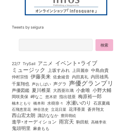
Tweets by seigura
イベント・ライブ
アニメ
22/7
TrySail
ミュージック
上坂すみれ
中島由貴
上田麗奈
伊藤美来
佐倉綾音
内田真礼
内田雄馬
仲村宗悟
声優グランプリ
千葉翔也
声グラ
声おしばい
小倉唯
夏川椎菜
小野大輔
声優図鑑
大西亜玖璃
梅原裕一郎
岡咲美保
岬なこ
悠木碧
指出毬亜
水瀬いのり
橋本和
水樹奈々
石原夏織
楠木ともり
花澤香菜
石飛恵里花
立花日菜
蒼井翔太
神谷浩史
西山宏太朗
諏訪ななか
豊田萌絵
雨宮天
進学・オーディション
駒田航
高橋李依
鬼頭明里
麻倉もも