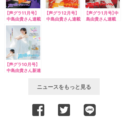
【声グラ11月号】
【声グラ12月号】
【声グラ1月号】中
中島由貴さん連載
中島由貴さん連載
島由貴さん連載
「ゆっきーの今日
「ゆっきーの今日
「ゆっきーの今日
は何色？」今回は
は何色？」今回は
は何色？」今回は
「紫色」
「オレンジ色」
「赤色」
【声グラ10月号】
中島由貴さん新連
載「ゆっきーの今
日は何色？」がス
ニュースをもっと見る
タート！！ 初回
は「白色」