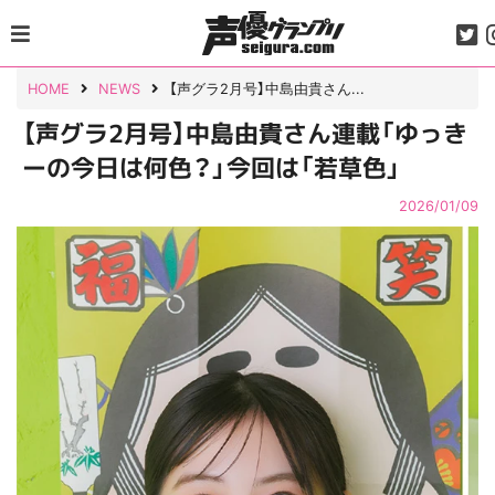
Skip
to
content
HOME
NEWS
【声グラ2月号】中島由貴さん...
【声グラ2月号】中島由貴さん連載「ゆっき
ーの今日は何色？」今回は「若草色」
2026/01/09