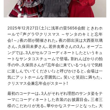
2025年12月27日（土）に浅草の雷5656会館 ときわホ
ールで『声グラ♡クリスマス ～サンタのキミと忘年
会！～』夜の部が開催された。夜の部出演は大西亜玖璃
さん、久保田未夢さん、若井友希さんの3人。オープニ
ングでは、3人がセルフコーディネートしたというキュ
ートなサンタコスチュームで登場。割れんばかりの拍
手の中、久保田さんが「忘年会に来ているつもりで気軽
に楽しんでいてください！」と呼びかけると、会場は一
気にアットホームな雰囲気に。笑いと笑顔に満ちた、
クリスマス会兼忘年会がスタート！
最初のコーナーは、3人がそれぞれ理想のサンタ姿をテ
ーマにコーディネートした衣装のお披露目会。三者三
様のこだわりが光る、華やかなステージとなった。大