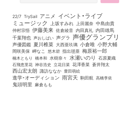
イベント・ライブ
アニメ
22/7
TrySail
ミュージック
上坂すみれ
中島由貴
上田麗奈
伊藤美来
佐倉綾音
内田真礼
内田雄馬
仲村宗悟
声優グランプリ
千葉翔也
声グラ
声おしばい
小倉唯
夏川椎菜
小野大輔
声優図鑑
大西亜玖璃
梅原裕一郎
岡咲美保
岬なこ
悠木碧
指出毬亜
水瀬いのり
橋本和
水樹奈々
石原夏織
楠木ともり
花澤香菜
石飛恵里花
立花日菜
蒼井翔太
神谷浩史
西山宏太朗
諏訪ななか
豊田萌絵
雨宮天
進学・オーディション
駒田航
高橋李依
鬼頭明里
麻倉もも