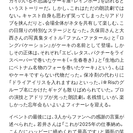
カイのいる不思議なケーキ屋「レインボー」を訪れると
いうストーリーだ。しかし、これはただの朗読劇では
ない。キャスト自身も思わず笑ってしまったりアドリ
ブを挟んだりと、会場全体がネタを共有して楽しむ、こ
の日限りの特別なステージとなった。久保田さんと大
西さんの写真集タイトル『ファム・ファタール』と『ロ
ングバケーション』がケーキの名前として登場。しか
しその正体は、それぞれ「エビ、レタス、パクチーをライ
スペーパーで巻いたケーキ（＝生春巻き）」と「生地の上
にベトナム名物のフォーを巻いたケーキ」という、もは
やケーキですらない代物だった。保冷剤の代わりに
「ドライアイリスを入れますね」といった、i☆Risのグ
ループ名にかけたギャグも散りばめられていた。プロ
の演技とアドリブが光った朗読劇。名残惜しいが、楽
しかった忘年会もいよいよフィナーレを迎える。
イベントの最後には、3人からファンへの感謝の言葉が
述べられた。若井さんは「これが2025年の仕事納め。
こんなにハッピーに締めくれて最高です」と満面の笑