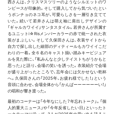
西さんは、クリスマスツリーのようなシルエットのワ
ンピースが印象的。そして購入してから気づいたとい
うポンチョのネコ耳が、可愛らしさを一層引き立てて
いた。続いて若井さんは萌え袖に肩出しデザインの
「ギャルカワイイ」サンタスタイル。若井さんが所属す
るユニットi☆Risメンバーカラーの赤で統一された衣
装がまぶしい。そして久保田さんは、衣装サイトから
自力で探し出した細部のディティールもカワイイこだ
わりの一着。全６名のキャスト揃い踏みキービジュア
ルを見た際に、「私みんなと少しテイストちがうかもと
思った」と語り、会場の笑いを誘った。衣装紹介で会場
が盛り上がったところで、忘年会には欠かせない乾杯
へ。久保田さんの「2025年、お疲れ様でした！」という
音頭に合わせ、会場全体から「かんぱーーーーーーい！」
の唱和が響き渡った。
最初のコーナーは「今年なにした？年忘れトーク」。「個
人的重大ニュース」や「今年反省したい日」といったト
ークテーマに沿って、3人が2025年の思い出を語るこ