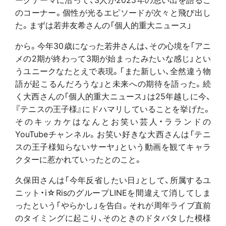
のコーナー。個性が光るエピソードが次々と飛び出し
た。まずは若井友希さんの「個人的重大ニュース」
から。今年30歳になった若井さんは、その心境を「アニ
メの2期が終わって3期が始まったみたいな感じ」とい
うユニークなたとえで表現。「また新しい、全然違う物
語が起こるんだろうな」と未来への期待を語った。続
く大西さんの「個人的重大ニュース」は25年越しに今、
『テニスの王子様』にドハマリしていることを挙げた。
そのキッカケはなんとお笑い芸人・ラランドの
YouTubeチャンネル。お笑い好きな大西さんは「テニ
スの王子様知らないサーヤ」という動画を観てキャラ
クターに惹かれていったとのこと。
久保田さんは「今年反省したい日」として、所属するユ
ニット・i☆RisのグループLINEを間違えて消してしま
ったという「やらかし」を告白。それが周年ライブ直前
のタイミングに起こり、そのときのドタバタした模様