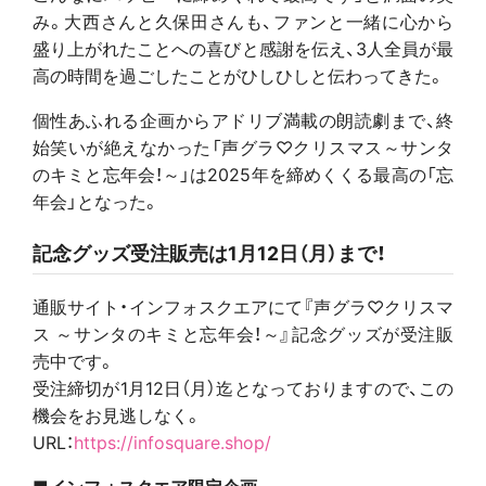
み。大西さんと久保田さんも、ファンと一緒に心から
盛り上がれたことへの喜びと感謝を伝え、3人全員が最
高の時間を過ごしたことがひしひしと伝わってきた。
個性あふれる企画からアドリブ満載の朗読劇まで、終
始笑いが絶えなかった「声グラ♡クリスマス～サンタ
のキミと忘年会！～」は2025年を締めくくる最高の「忘
年会」となった。
記念グッズ受注販売は1月12日（月）まで！
通販サイト・インフォスクエアにて『声グラ♡クリスマ
ス ～サンタのキミと忘年会！～』記念グッズが受注販
売中です。
受注締切が1月12日（月）迄となっておりますので、この
機会をお見逃しなく。
URL：
https://infosquare.shop/