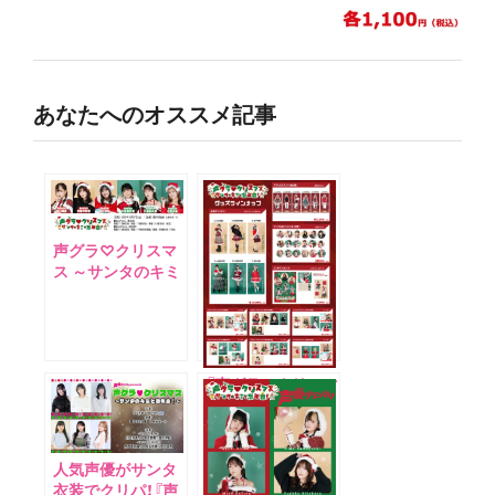
あなたへのオススメ記事
声グラ♡クリスマ
ス ～サンタのキミ
と忘年会！～
『声グラ♡クリスマ
ス ～サンタのキミ
と忘年会！～』グッ
ズフルラインナッ
プ公開！
人気声優がサンタ
衣装でクリパ！『声