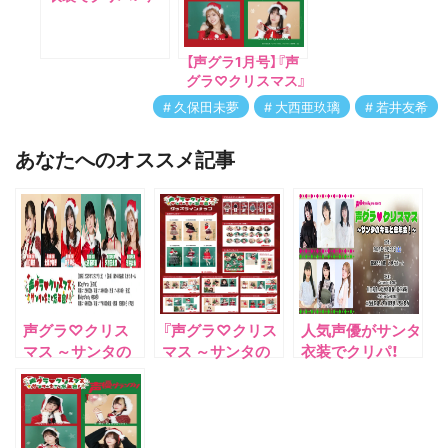
グラ♡クリスマス
～サンタのキミと
忘年会！～』が12月
【声グラ1月号】『声
27日に雷5656会
グラ♡クリスマス』
館 ときわホールに
人気声優陣のサン
久保田未夢
大西亜玖璃
若井友希
て開催！
タコーデを一足先
にお届け♪
あなたへのオススメ記事
声グラ♡クリス
『声グラ♡クリス
人気声優がサンタ
マス ～サンタの
マス ～サンタの
衣装でクリパ！
キミと忘年会！～
キミと忘年会！
『声グラ♡クリス
～』グッズフルラ
マス ～サンタの
インナップ公開！
キミと忘年会！
～』が12月27日