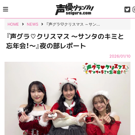
Skip
to
content
HOME
NEWS
『声グラ♡クリスマス ～サン...
『声グラ♡クリスマス ～サンタのキミと
忘年会！～』夜の部レポート
2026/01/10