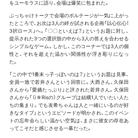
をユーモラスに語り、会場は爆笑に包まれた。
ぶっちゃけトークで会場のボルテージが一気に上がっ
たところで、お次は3人の絆が試される企画「以心伝心！
3択ロース」へ。「〇〇といえば？」というお題に対し、
提示された3つの選択肢の中から3人の答えを合わせる
シンプルなゲーム。しかし、このコーナーでは3人の個
性と、それを超えた温かい関係性が浮き彫りになっ
た。
「この中で1番末っ子っぽいのは？」というお題は見事、
全員一致で若井さんという回答に。大西さん、久保田
さんから「愛嬌たっぷり」と評された若井さん。久保田
さんから「（i☆Risの）グループは結構1人でいたい人た
ちの集まり。でも友希ちゃんは人と一緒にいるのが好
きなタイプ」というエピソードが明かされ、このイベン
トの忘年会らしい温かい空気は、まさに彼女の存在あ
ってこそだと感じさせる一幕だった。