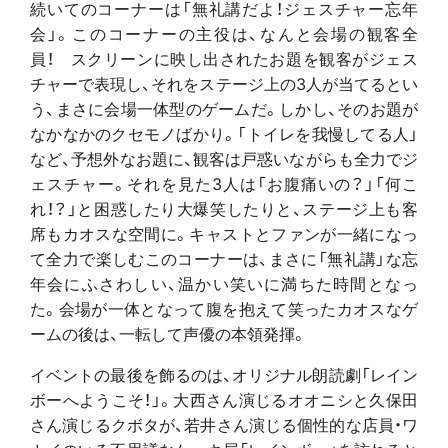
続いてのコーナーは「無礼講だよ！ジェスチャー忘年
会」。このコーナーの主役は、なんと会場の観客全
員！ スクリーンに映し出されたお題を観客がジェス
チャーで表現し、それをステージ上の3人が当てるとい
う、まさに会場一体型のゲームだ。しかし、そのお題が
なかなかのクセモノばかり。「トイレを我慢してる人」
など、予想外なお題に、観客は戸惑いながらも全力でジ
ェスチャー。それを見た3人は「お腹痛いの？」「何こ
れ！？」と困惑したり大爆笑したりと、ステージ上も客
席もカオスな空間に。キャストとファンが一緒になっ
て全力で楽しむこのコーナーは、まさに「無礼講」な忘
年会にふさわしい、温かい笑いに満ちた時間となっ
た。会場が一体となって腹を抱えて笑ったカオスなゲ
ームの後は、一転して声優の本領発揮。
イベントの最後を飾るのは、オリジナル朗読劇「レイン
ボーへようこそ！」。大西さん演じるオオニシと久保田
さん演じるクボタが、若井さん演じる個性的な店員・ワ