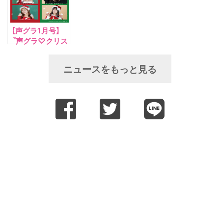
に雷5656会館 と
きわホールにて開
催！
【声グラ1月号】
『声グラ♡クリス
マス』人気声優陣
のサンタコーデを
ニュースをもっと見る
一足先にお届け♪