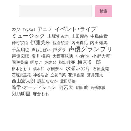
イベント・ライブ
アニメ
22/7
TrySail
ミュージック
上坂すみれ
中島由貴
上田麗奈
伊藤美来
佐倉綾音
内田真礼
内田雄馬
仲村宗悟
声優グランプリ
千葉翔也
声グラ
声おしばい
小倉唯
夏川椎菜
小野大輔
声優図鑑
大西亜玖璃
梅原裕一郎
岡咲美保
岬なこ
悠木碧
指出毬亜
水瀬いのり
橋本和
水樹奈々
石原夏織
楠木ともり
花澤香菜
石飛恵里花
立花日菜
蒼井翔太
神谷浩史
西山宏太朗
諏訪ななか
豊田萌絵
雨宮天
進学・オーディション
駒田航
高橋李依
鬼頭明里
麻倉もも