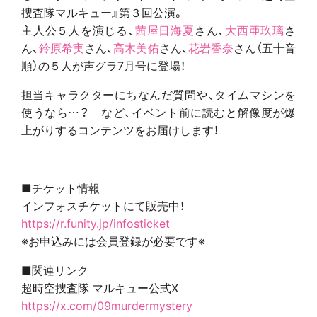
捜査隊マルキュー』第３回公演。
主人公５人を演じる、
茜屋日海夏
さん、
大西亜玖璃
さ
ん、
鈴原希実
さん、
高木美佑
さん、
花岩香奈
さん（五十音
順）の５人が声グラ7月号に登場！
担当キャラクターにちなんだ質問や、タイムマシンを
使うなら…？ など、イベント前に読むと解像度が爆
上がりするコンテンツをお届けします！
■チケット情報
インフォスチケットにて販売中！
https://r.funity.jp/infosticket
※お申込みには会員登録が必要です※
■関連リンク
超時空捜査隊 マルキュー公式X
https://x.com/09murdermystery