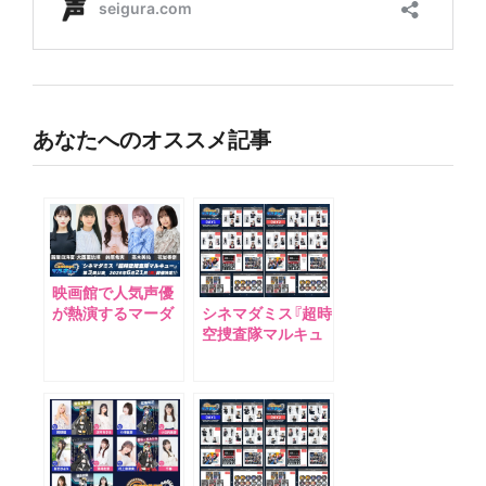
あなたへのオススメ記事
映画館で人気声優
シネマダミス『超時
が熱演するマーダ
空捜査隊マルキュ
ーミステリーイベ
ー』第２回公演グッ
ント・シネマダミス
ズフルラインナッ
『超時空捜査隊マル
プ公開！
キュー』第３回公演
が6月21日（日）開
催決定！