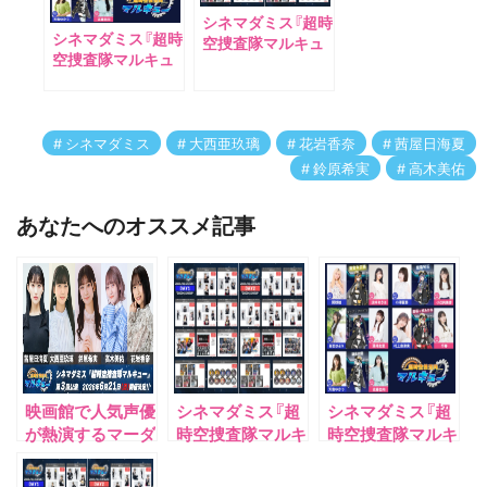
シネマダミス『超時
シネマダミス『超時
空捜査隊マルキュ
空捜査隊マルキュ
ー』グッズフルライ
ー』第2回公演のキ
ンナップ公開！
ャラクター担当キ
ャスト発表！
シネマダミス
大西亜玖璃
花岩香奈
茜屋日海夏
鈴原希実
高木美佑
あなたへのオススメ記事
映画館で人気声優
シネマダミス『超
シネマダミス『超
が熱演するマーダ
時空捜査隊マルキ
時空捜査隊マルキ
ーミステリーイベ
ュー』第２回公演
ュー』第2回公演
ント・シネマダミ
グッズフルライン
のキャラクター担