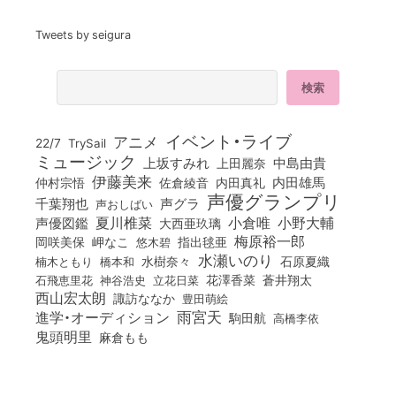
Tweets by seigura
イベント・ライブ
アニメ
22/7
TrySail
ミュージック
上坂すみれ
中島由貴
上田麗奈
伊藤美来
佐倉綾音
内田真礼
内田雄馬
仲村宗悟
声優グランプリ
千葉翔也
声グラ
声おしばい
小倉唯
夏川椎菜
小野大輔
声優図鑑
大西亜玖璃
梅原裕一郎
岡咲美保
岬なこ
悠木碧
指出毬亜
水瀬いのり
橋本和
水樹奈々
石原夏織
楠木ともり
花澤香菜
石飛恵里花
立花日菜
蒼井翔太
神谷浩史
西山宏太朗
諏訪ななか
豊田萌絵
雨宮天
進学・オーディション
駒田航
高橋李依
鬼頭明里
麻倉もも