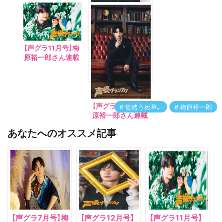
いて
【声グラ12月号】梅
原裕一郎さん連載
「徒然うめ草。」は、
声グラ30周年SP
【声グラ11月号】梅
エッセイ！ テーマ
原裕一郎さん連載
は「グランプリ」。
「徒然うめ草。」は、
今年豊漁のさんま
に思うこと。
【声グラ4月号】梅
徒然うめ草。
梅原裕一郎
原裕一郎さん連載
「徒然うめ草。」
あなたへのオススメ記事
は、‟歩き方”につい
て。
【声グラ7月号】梅
【声グラ12月号】
【声グラ11月号】