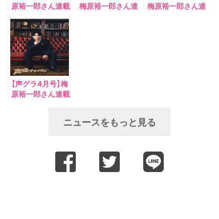
原裕一郎さん連載
梅原裕一郎さん連
梅原裕一郎さん連
「徒然うめ草。」
載「徒然うめ草。」
載「徒然うめ草。」
は、進化し続ける
は、声グラ30周年
は、今年豊漁のさ
AIについて
SPエッセイ！ テ
んまに思うこと。
ーマは「グランプ
リ」。
【声グラ4月号】梅
原裕一郎さん連載
「徒然うめ草。」
は、‟歩き方”につ
ニュースをもっと見る
いて。