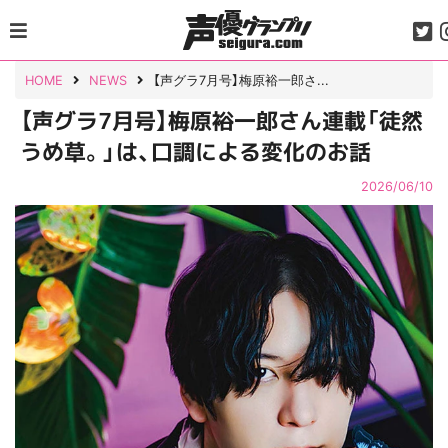
Skip
to
content
HOME
NEWS
【声グラ7月号】梅原裕一郎さ...
【声グラ7月号】梅原裕一郎さん連載「徒然
うめ草。」は、口調による変化のお話
2026/06/10