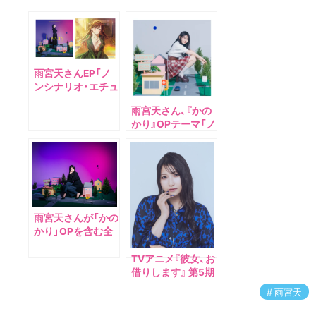
雨宮天さんEP「ノ
ンシナリオ・エチュ
ード / 雨宮天作品
雨宮天さん、『かの
集2-Theory-」が本
かり』OPテーマ「ノ
日発売！ 収録曲す
ンシナリオ・エチュ
べてを雨宮さん本
ード」を先行配信開
人が作詞作曲をし
始！ MVは4月11
た意欲作！
日にプレミア公開！
雨宮天さんが「かの
かり」OPを含む全
曲作詞作曲を手掛
けたEPが5/27に発
TVアニメ『彼女、お
売！ さらに久々と
借りします』 第5期
なるライブを7-8
のオープニングテ
雨宮天
月に開催！
ーマ曲が 雨宮天さ
ん 作詞作曲の「ノ