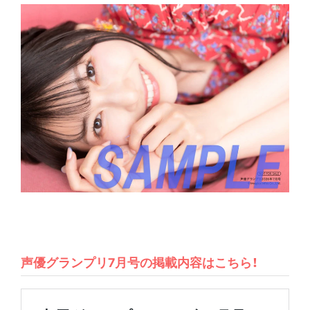
声優グランプリ7月号の掲載内容はこちら！