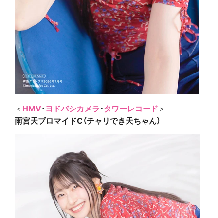
＜
HMV
・
ヨドバシカメラ
・
タワーレコード
＞
雨宮天ブロマイドC（チャリでき天ちゃん）