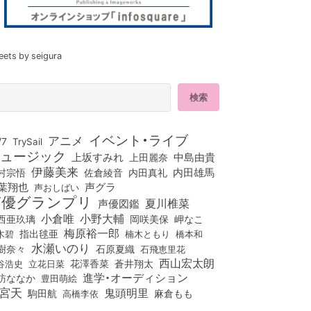
eets by seigura
イベント・ライブ
アニメ
/7
TrySail
ュージック
上坂すみれ
中島由貴
上田麗奈
伊藤美来
佐倉綾音
内田真礼
内田雄馬
村宗悟
葉翔也
声グラ
声おしばい
声優グランプリ
夏川椎菜
声優図鑑
小倉唯
小野大輔
西亜玖璃
岡咲美保
岬なこ
梅原裕一郎
木碧
指出毬亜
橋本和
楠木ともり
水瀬いのり
樹奈々
石原夏織
石飛恵里花
西山宏太朗
花澤香菜
立花日菜
蒼井翔太
谷浩史
進学・オーディション
訪ななか
豊田萌絵
宮天
鬼頭明里
麻倉もも
駒田航
高橋李依