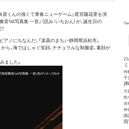
豊川祥子や『灰原くんの強くて青春ニューゲーム』星宮陽花里を演
1st写真集 一音』（読み：いちおん）が、誕生日の
Tw
定！
ピアノにちなんだ、「楽器のまち」・静岡県浜松市。
から、海ではしゃぐ笑顔、ナチュラルな制服姿、素顔が
22
込みました。
ミ
仲
千
大
悠
水
神
諏
雨