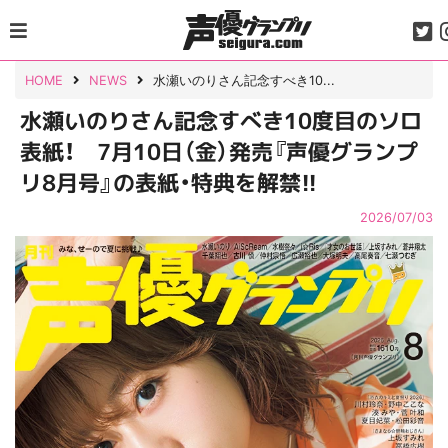
Skip
to
content
HOME
NEWS
水瀬いのりさん記念すべき10...
水瀬いのりさん記念すべき10度目のソロ
表紙！ 7月10日（金）発売『声優グランプ
リ8月号』の表紙・特典を解禁!!
2026/07/03