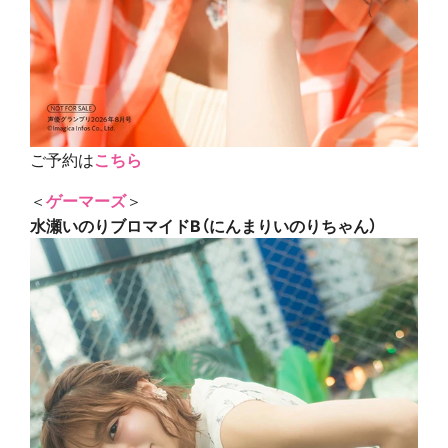
ご予約は
こちら
＜
ゲーマーズ
＞
水瀬いのりブロマイドB（にんまりいのりちゃん）