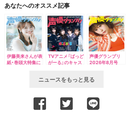
あなたへのオススメ記事
伊藤美来さんが表
TVアニメ『ばっど
声優グランプリ
紙・巻頭大特集に
がーる』のキャス
2026年8月号
登場！ 7月10日
ト4人が登場！ 7
(木)発売『声優グ
月10日（木）発売
ニュースをもっと見る
ランプリ8月号』
『声優グランプリ
の表紙・特典を解
8月号』のアナザ
禁!!
ーカバー・特典を
解禁!!