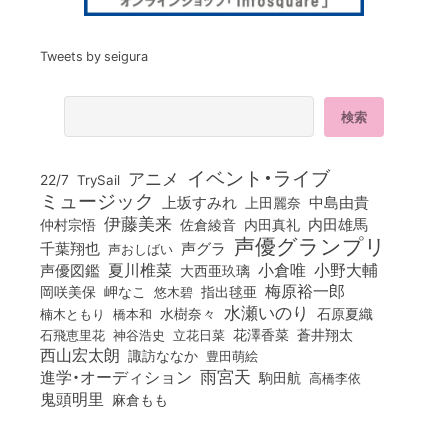
Tweets by seigura
イベント・ライブ
アニメ
22/7
TrySail
ミュージック
上坂すみれ
中島由貴
上田麗奈
伊藤美来
佐倉綾音
内田真礼
内田雄馬
仲村宗悟
声優グランプリ
千葉翔也
声グラ
声おしばい
小倉唯
夏川椎菜
小野大輔
声優図鑑
大西亜玖璃
梅原裕一郎
岡咲美保
岬なこ
悠木碧
指出毬亜
水瀬いのり
橋本和
水樹奈々
石原夏織
楠木ともり
花澤香菜
石飛恵里花
立花日菜
蒼井翔太
神谷浩史
西山宏太朗
諏訪ななか
豊田萌絵
雨宮天
進学・オーディション
駒田航
高橋李依
鬼頭明里
麻倉もも