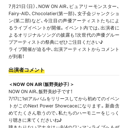
7月21日（日）、NOW ON AIR、ピュアリーモンスター、
Fairy-AID、Chocolatier(第一部)、女子会ジャンクショ
ン(第二部)など、今注目の声優アーティストたちによ
るライブイベントが開催。イベント内では、出演者に
よるオリジナルソングの披露も！次世代の声優グルー
プアーティストの祭典にぜひご注目ください♪
ライブ開催が迫る中、出演アーティストからコメント
が到着！
出演者コメント
＜NOW ON AIR（飯野美紗子）＞
NOW ON AIR、飯野美紗子です！
7/17に1stアルバムをリリースしてから初めてのイベン
トがこのNext Power Showcaceになります。新曲含
めてたくさん歌うので、私たちのハーモニーをじっく
り聴きに来てくださいね♪
聴きたりないアナタは…8/4のワンマンライブへもぜ