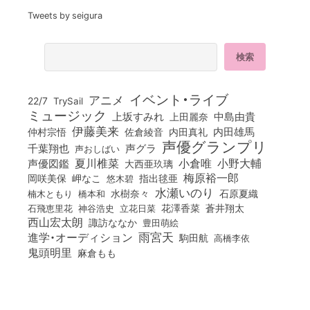
Tweets by seigura
イベント・ライブ
アニメ
22/7
TrySail
ミュージック
上坂すみれ
中島由貴
上田麗奈
伊藤美来
佐倉綾音
内田真礼
内田雄馬
仲村宗悟
声優グランプリ
千葉翔也
声グラ
声おしばい
小倉唯
夏川椎菜
小野大輔
声優図鑑
大西亜玖璃
梅原裕一郎
岡咲美保
岬なこ
悠木碧
指出毬亜
水瀬いのり
橋本和
水樹奈々
石原夏織
楠木ともり
花澤香菜
石飛恵里花
立花日菜
蒼井翔太
神谷浩史
西山宏太朗
諏訪ななか
豊田萌絵
雨宮天
進学・オーディション
駒田航
高橋李依
鬼頭明里
麻倉もも