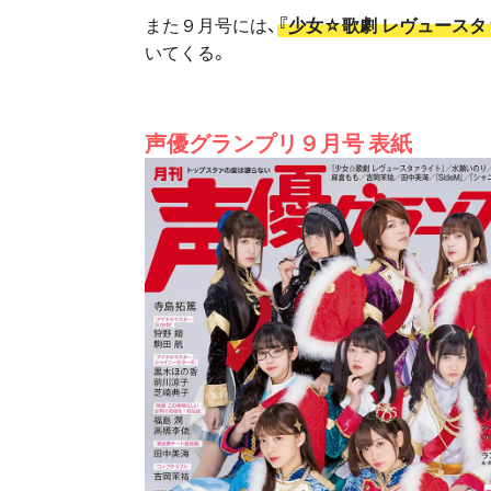
また９月号には、
『少女☆歌劇 レヴュース
いてくる。
声優グランプリ９月号 表紙