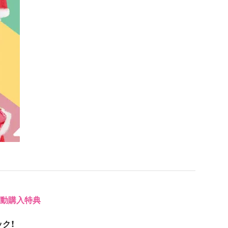
」連動購入特典
ク！