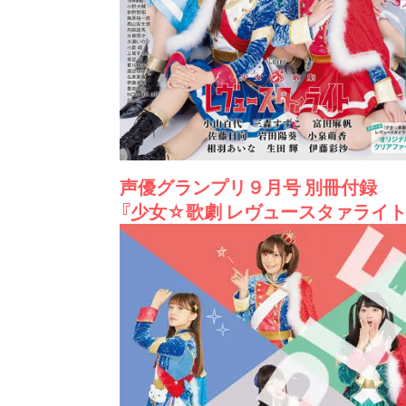
声優グランプリ９月号 別冊付録
『少女☆歌劇 レヴュースタァライ