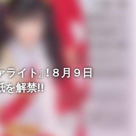
ァライト』！８月９日
紙を解禁‼