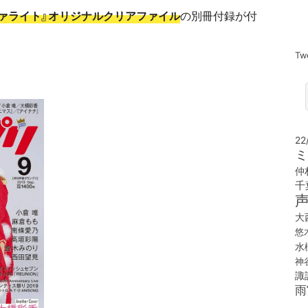
タァライト』オリジナルクリアファイル
の別冊付録が付
Tw
22
ミ
仲
千
大
悠
水
神
諏
雨