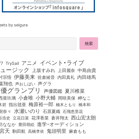
eets by seigura
イベント・ライブ
アニメ
/7
TrySail
ュージック
上坂すみれ
中島由貴
上田麗奈
伊藤美来
佐倉綾音
内田真礼
内田雄馬
村宗悟
葉翔也
声グラ
声おしばい
声優グランプリ
夏川椎菜
声優図鑑
小倉唯
小野大輔
西亜玖璃
岡咲美保
岬なこ
梅原裕一郎
木碧
指出毬亜
橋本和
楠木ともり
水瀬いのり
樹奈々
石原夏織
石飛恵里花
西山宏太朗
花澤香菜
立花日菜
蒼井翔太
谷浩史
進学・オーディション
訪ななか
豊田萌絵
宮天
鬼頭明里
麻倉もも
駒田航
高橋李依