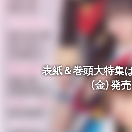
表紙＆巻頭大特集は
（金）発