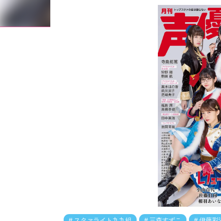
スタァライト九九組
三森すずこ
伊藤彩