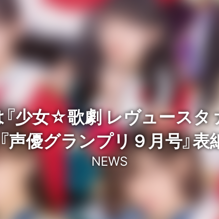
『少女☆歌劇 レヴュースタ
売『声優グランプリ９月号』表
NEWS