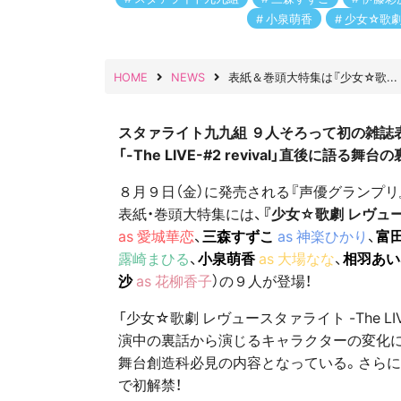
小泉萌香
少女☆歌劇
HOME
NEWS
表紙＆巻頭大特集は『少女☆歌...
スタァライト九九組 ９人そろって初の雑誌
「-The LIVE-#2 revival」直後に語る
舞台の
８月９日（金）に発売される『声優グランプ
表紙・巻頭大特集には、
『少女☆歌劇 レヴュ
as 愛城華恋
、
三森すずこ
as 神楽ひかり
、
富
露崎まひる
、
小泉萌香
as 大場なな
、
相羽あ
沙
as 花柳香子
）の９人が登場！
「少女☆歌劇 レヴュースタァライト -The LI
演中の裏話から演じるキャラクターの変化に
舞台創造科必見の内容となっている。さらに
で初解禁！