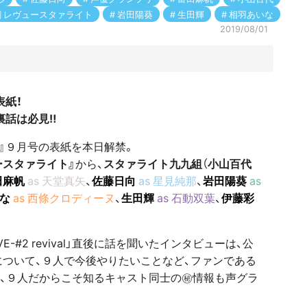
 レヴュースタァライト
岩田陽葵
生田輝
相羽あいな
2019/08/01
表紙！
裏話は必見‼
リ』９月号の表紙を本日解禁。
ースタァライト』
から、
スタァライト九九組
（
小山百代
田麻帆
as 天堂真矢
、
佐藤日向
as 星見純那
、
岩田陽葵
as
いな
as 西條クロディーヌ
、
生田輝
as 石動双葉
、
伊藤彩
VE-#2 revival」直後に話を聞いたインタビューは、公
ついて、９人で今後やりたいことなど、ファンである
、９人だからこそ知るキャスト同士の㊙情報も声グラ