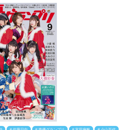
沙
佐藤日向
声優グランプリ
富田麻帆
小山百代