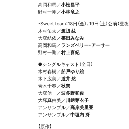
高岡和馬／
小松昌平
野村一剛／
小林竜之
・Sweet team：18日（金）、19日（土）公演（昼夜
木村佑太／
渡辺 紘
大塚結依／
篠田みなみ
高岡和馬／
ランズベリー・アーサー
野村一剛／
村上喜紀
●シングルキャスト（全日）
木村春樹／
船戸ゆり絵
木下広美／
道井 悠
青木千春／
秋奈
大塚信一／
波多野和俊
大塚真由美／
川﨑芽衣子
アンサンブル／
高岸美里亜
アンサンブル／
中垣内 冴
【原作】