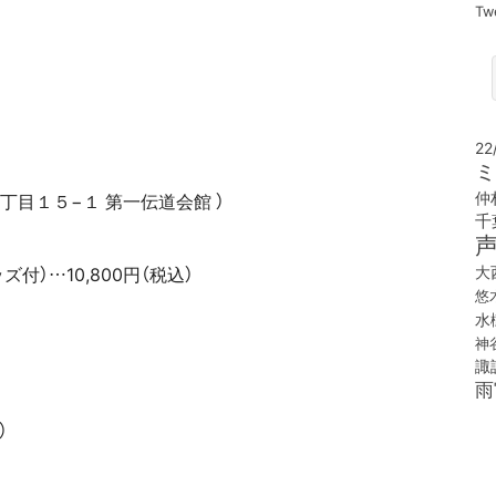
Tw
22
ミ
仲
丁目１５−１ 第一伝道会館 ）
千
大
付）…10,800円（税込）
悠
水
神
諏
雨
）