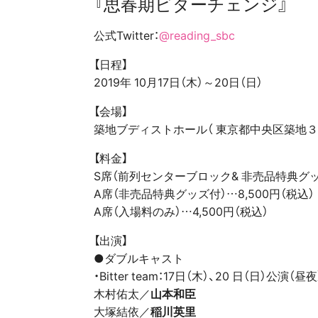
『思春期ビターチェンジ』
公式Twitter：
@reading_sbc
【日程】
2019年 10月17日（木）～20日（日）
【会場】
築地ブディストホール（ 東京都中央区築地３
【料金】
S席（前列センターブロック& 非売品特典グッズ
A席（非売品特典グッズ付）…8,500円（税込）
A席（入場料のみ）…4,500円（税込）
【出演】
●ダブルキャスト
・Bitter team：17日（木）、20 日（日）公演（昼夜
木村佑太／
山本和臣
大塚結依／
稲川英里