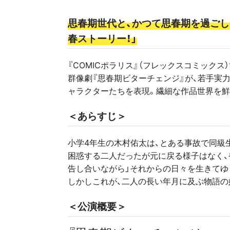
思春期世代と、かつて思春期を過ごし
春ストーリー！」
『COMICポラリス』（フレックスコミックス
群像劇『思春期ビターチェンジ』が、若手実
ャラクターたちを表現。繊細な作品世界を鮮
＜あらすじ＞
小学4年生の木村佑太は、とある事故で同級
困惑する二人だったが元に戻る様子はなく、
告し合いながら」それからの日々を生きてゆ
しかしこれが、二人の長い年月に及ぶ物語の
＜公演概要＞