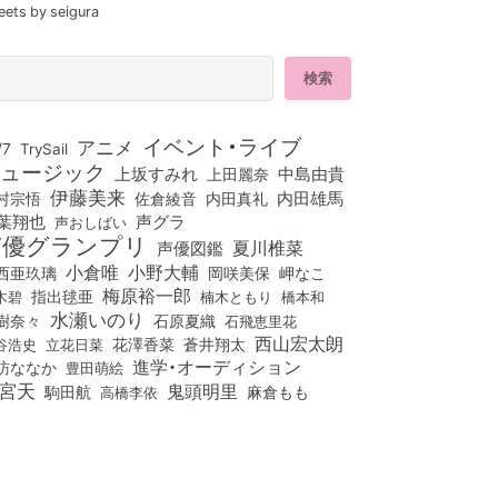
eets by seigura
イベント・ライブ
アニメ
/7
TrySail
ュージック
上坂すみれ
中島由貴
上田麗奈
伊藤美来
佐倉綾音
内田真礼
内田雄馬
村宗悟
葉翔也
声グラ
声おしばい
声優グランプリ
夏川椎菜
声優図鑑
小倉唯
小野大輔
西亜玖璃
岡咲美保
岬なこ
梅原裕一郎
木碧
指出毬亜
橋本和
楠木ともり
水瀬いのり
樹奈々
石原夏織
石飛恵里花
西山宏太朗
花澤香菜
立花日菜
蒼井翔太
谷浩史
進学・オーディション
訪ななか
豊田萌絵
宮天
鬼頭明里
麻倉もも
駒田航
高橋李依