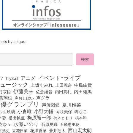
eets by seigura
イベント・ライブ
アニメ
/7
TrySail
ュージック
上坂すみれ
中島由貴
上田麗奈
伊藤美来
佐倉綾音
内田真礼
内田雄馬
村宗悟
葉翔也
声グラ
声おしばい
声優グランプリ
夏川椎菜
声優図鑑
小倉唯
小野大輔
西亜玖璃
岡咲美保
岬なこ
梅原裕一郎
木碧
指出毬亜
橋本和
楠木ともり
水瀬いのり
樹奈々
石原夏織
石飛恵里花
西山宏太朗
花澤香菜
立花日菜
蒼井翔太
谷浩史