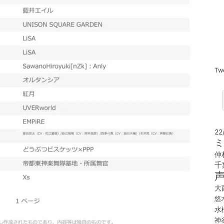
Tw
22
ミ
仲
千
大
悠
水
神