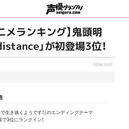
T アニメランキング】鬼頭明
distance」が初登場3位！
2019/11/07
信
裕で生き抜くようです！」のエンディングテーマ
初登場で3位にランクイン！