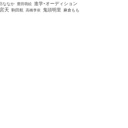
進学・オーディション
訪ななか
豊田萌絵
宮天
鬼頭明里
麻倉もも
駒田航
高橋李依