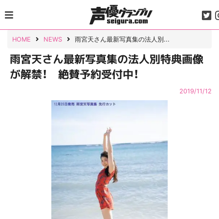
Skip
to
content
HOME
NEWS
雨宮天さん最新写真集の法人別...
雨宮天さん最新写真集の法人別特典画像
が解禁！ 絶賛予約受付中！
2019/11/12