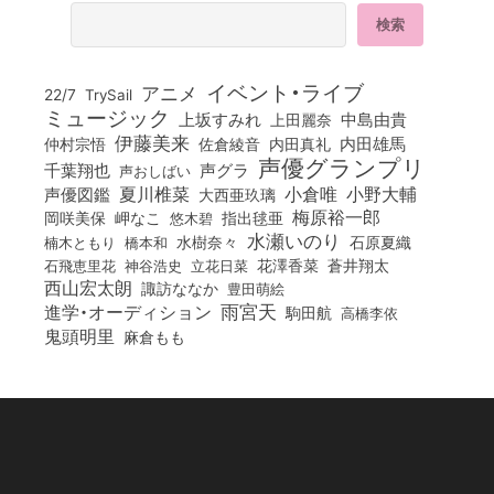
イベント・ライブ
アニメ
22/7
TrySail
ミュージック
上坂すみれ
中島由貴
上田麗奈
伊藤美来
佐倉綾音
内田真礼
内田雄馬
仲村宗悟
声優グランプリ
千葉翔也
声グラ
声おしばい
小倉唯
夏川椎菜
小野大輔
声優図鑑
大西亜玖璃
梅原裕一郎
岡咲美保
岬なこ
悠木碧
指出毬亜
水瀬いのり
橋本和
水樹奈々
石原夏織
楠木ともり
花澤香菜
石飛恵里花
立花日菜
蒼井翔太
神谷浩史
西山宏太朗
諏訪ななか
豊田萌絵
雨宮天
進学・オーディション
駒田航
高橋李依
鬼頭明里
麻倉もも