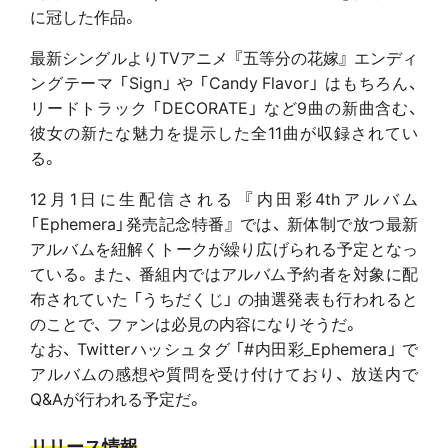
に冠した作品。
最新シングルよりTVアニメ 『五等分の花嫁』 エンディ
ングテーマ 「Sign」 や 「Candy Flavor」 はもちろん、
リードトラック 「DECORATE」 など9曲の新曲含む、
彼女の新たな魅力を提示した全11曲が収録されてい
る。
12月1日に生配信される 『内田彩4thアルバム
「Ephemera」発売記念特番』 では、 新体制で放つ最新
アルバムを紐解くトークが繰り広げられる予定となっ
ている。また、 番組内ではアルバム予約者を対象に配
布されていた 「うちだくじ」 の抽選発表も行われると
のことで、 ファンは必見の内容になりそうだ。
なお、 Twitterハッシュタグ 「#内田彩_Ephemera」 で
アルバムの感想や質問を受け付けており、 放送内で
Q&Aが行われる予定だ。
リリース情報