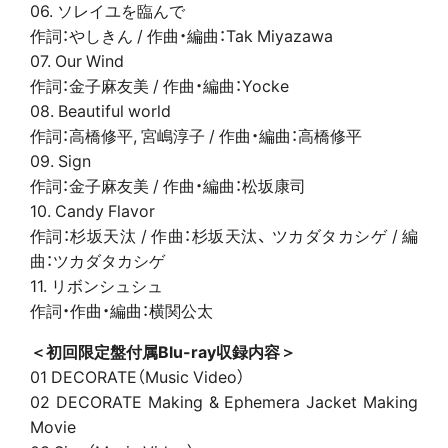
06. ソレイユを臨んで
作詞：やしきん / 作曲・編曲：Tak Miyazawa
07. Our Wind
作詞：金子麻友美 / 作曲・編曲：Yocke
08. Beautiful world
作詞：高橋修平, 宮嶋淳子 / 作曲・編曲：高橋修平
09. Sign
作詞：金子麻友美 / 作曲・編曲：松坂康司
10. Candy Flavor
作詞：杉坂天汰 / 作曲：杉坂天汰、 ツカダタカシゲ / 編
曲：ツカダタカシゲ
11. リボンシュシュ
作詞・作曲・編曲：横関公太
＜初回限定盤付属Blu-ray収録内容＞
01 DECORATE（Music Video）
02 DECORATE Making & Ephemera Jacket Making
Movie