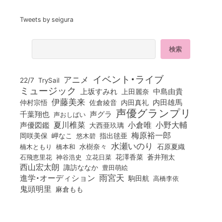
Tweets by seigura
イベント・ライブ
アニメ
22/7
TrySail
ミュージック
上坂すみれ
中島由貴
上田麗奈
伊藤美来
佐倉綾音
内田真礼
内田雄馬
仲村宗悟
声優グランプリ
千葉翔也
声グラ
声おしばい
小倉唯
夏川椎菜
小野大輔
声優図鑑
大西亜玖璃
梅原裕一郎
岡咲美保
岬なこ
悠木碧
指出毬亜
水瀬いのり
橋本和
水樹奈々
石原夏織
楠木ともり
花澤香菜
石飛恵里花
立花日菜
蒼井翔太
神谷浩史
西山宏太朗
諏訪ななか
豊田萌絵
雨宮天
進学・オーディション
駒田航
高橋李依
鬼頭明里
麻倉もも