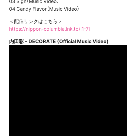
03 Sign（Music Video）
04 Candy Flavor（Music Video）
＜配信リンクはこちら＞
https://nippon-columbia.lnk.to/I1-7l
内田彩 – DECORATE (Official Music Video)