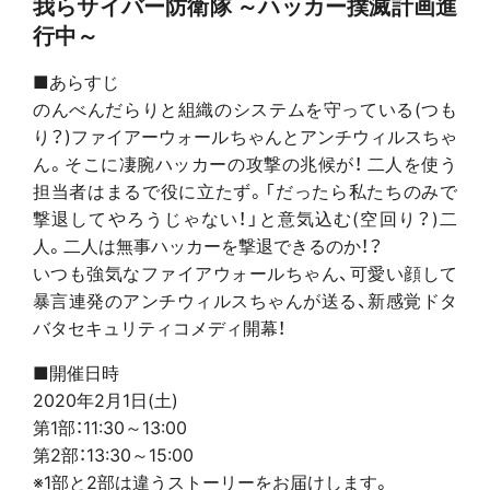
我らサイバー防衛隊 ～ハッカー撲滅計画進
行中～
■あらすじ
のんべんだらりと組織のシステムを守っている(つも
り？)ファイアーウォールちゃんとアンチウィルスちゃ
ん。そこに凄腕ハッカーの攻撃の兆候が！ 二人を使う
担当者はまるで役に立たず。「だったら私たちのみで
撃退してやろうじゃない！」と意気込む(空回り？)二
人。二人は無事ハッカーを撃退できるのか！？
いつも強気なファイアウォールちゃん、可愛い顔して
暴言連発のアンチウィルスちゃんが送る、新感覚ドタ
バタセキュリティコメディ開幕！
■開催日時
2020年2月1日(土)
第1部：11:30～13:00
第2部：13:30～15:00
※1部と2部は違うストーリーをお届けします。