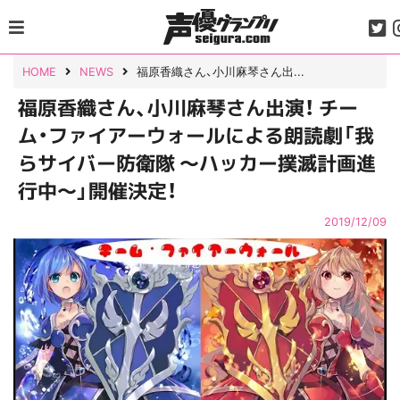
Skip
to
content
HOME
NEWS
福原香織さん、小川麻琴さん出...
福原香織さん、小川麻琴さん出演！ チー
ム・ファイアーウォールによる朗読劇「我
らサイバー防衛隊 ～ハッカー撲滅計画進
行中～」開催決定！
2019/12/09