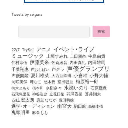
Tweets by seigura
イベント・ライブ
アニメ
22/7
TrySail
ミュージック
上坂すみれ
中島由貴
上田麗奈
伊藤美来
佐倉綾音
内田真礼
内田雄馬
仲村宗悟
声優グランプリ
千葉翔也
声グラ
声おしばい
小倉唯
夏川椎菜
小野大輔
声優図鑑
大西亜玖璃
梅原裕一郎
岡咲美保
岬なこ
悠木碧
指出毬亜
水瀬いのり
橋本和
水樹奈々
石原夏織
楠木ともり
花澤香菜
石飛恵里花
立花日菜
蒼井翔太
神谷浩史
西山宏太朗
諏訪ななか
豊田萌絵
雨宮天
進学・オーディション
駒田航
高橋李依
鬼頭明里
麻倉もも