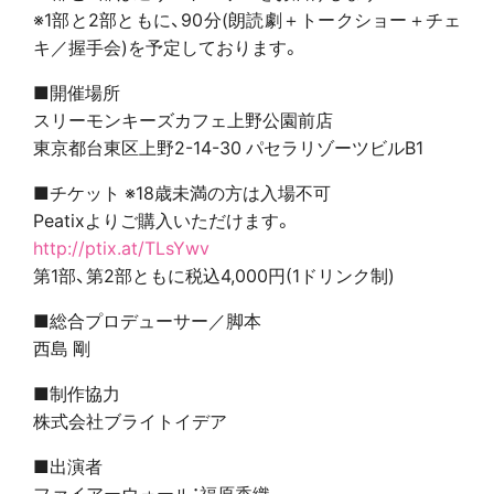
※1部と2部ともに、90分(朗読劇＋トークショー＋チェ
キ／握手会)を予定しております。
■開催場所
スリーモンキーズカフェ上野公園前店
東京都台東区上野2-14-30 パセラリゾーツビルB1
■チケット ※18歳未満の方は入場不可
Peatixよりご購入いただけます。
http://ptix.at/TLsYwv
第1部、第2部ともに税込4,000円(1ドリンク制)
■総合プロデューサー／脚本
西島 剛
■制作協力
株式会社ブライトイデア
■出演者
ファイアーウォール：福原香織