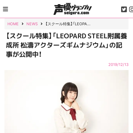
Skip
to
content
HOME
NEWS
【スクール特集】「LEOPA...
【スクール特集】「LEOPARD STEEL附属養
成所 松濤アクターズギムナジウム」の記
事が公開中！
2019/12/13