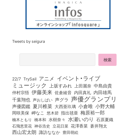
Tweets by seigura
イベント・ライブ
アニメ
22/7
TrySail
ミュージック
上坂すみれ
中島由貴
上田麗奈
伊藤美来
佐倉綾音
内田真礼
内田雄馬
仲村宗悟
声優グランプリ
千葉翔也
声グラ
声おしばい
小倉唯
夏川椎菜
小野大輔
声優図鑑
大西亜玖璃
梅原裕一郎
岡咲美保
岬なこ
悠木碧
指出毬亜
水瀬いのり
橋本和
水樹奈々
石原夏織
楠木ともり
花澤香菜
石飛恵里花
立花日菜
蒼井翔太
神谷浩史
西山宏太朗
諏訪ななか
豊田萌絵