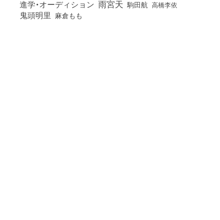
雨宮天
進学・オーディション
駒田航
高橋李依
鬼頭明里
麻倉もも