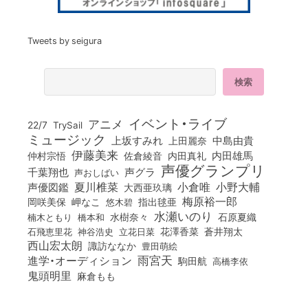
Tweets by seigura
イベント・ライブ
アニメ
22/7
TrySail
ミュージック
上坂すみれ
中島由貴
上田麗奈
伊藤美来
佐倉綾音
内田真礼
内田雄馬
仲村宗悟
声優グランプリ
千葉翔也
声グラ
声おしばい
小倉唯
夏川椎菜
小野大輔
声優図鑑
大西亜玖璃
梅原裕一郎
岡咲美保
岬なこ
悠木碧
指出毬亜
水瀬いのり
橋本和
水樹奈々
石原夏織
楠木ともり
花澤香菜
石飛恵里花
立花日菜
蒼井翔太
神谷浩史
西山宏太朗
諏訪ななか
豊田萌絵
雨宮天
進学・オーディション
駒田航
高橋李依
鬼頭明里
麻倉もも