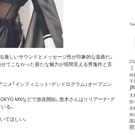
Tw
る激しいサウンドとメッセージ性が印象的な楽曲だ。
22
魅せてこなかった新たな魅力が垣間見える秀逸作と言
ミ
仲
千
アニメ「インフィニット・デンドログラム」オープニン
大
X、TOKYO MXなどで放送開始。悠木さんはリリアーナ・グ
悠
ている。
水
神
ていてほしい。
諏
雨