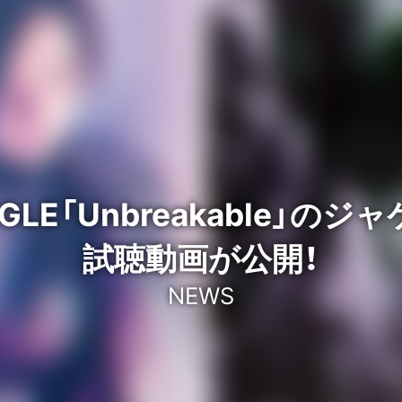
GLE「Unbreakable」
試聴動画が公開！
NEWS