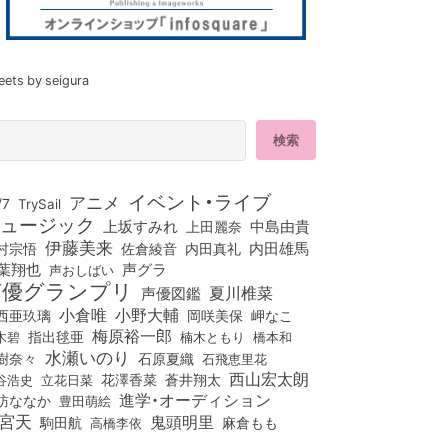
eets by seigura
イベント・ライブ
アニメ
/7
TrySail
ュージック
上坂すみれ
中島由貴
上田麗奈
伊藤美来
佐倉綾音
内田真礼
内田雄馬
村宗悟
葉翔也
声グラ
声おしばい
声優グランプリ
夏川椎菜
声優図鑑
小倉唯
小野大輔
西亜玖璃
岡咲美保
岬なこ
梅原裕一郎
木碧
指出毬亜
橋本和
楠木ともり
水瀬いのり
樹奈々
石原夏織
石飛恵里花
西山宏太朗
花澤香菜
立花日菜
蒼井翔太
谷浩史
進学・オーディション
訪ななか
豊田萌絵
宮天
鬼頭明里
麻倉もも
駒田航
高橋李依