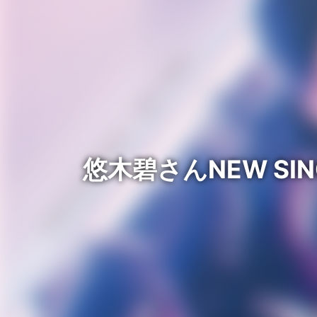
悠木碧さんNEW SIN