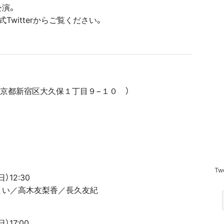
6公演。
witterからご覧ください。
（東京都新宿区大久保１丁目９−１０ ）
Tw
）12:30
まい／高木友梨香／長久友紀
）17:00