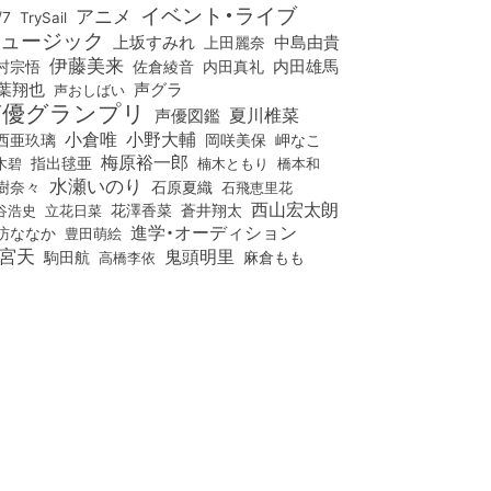
イベント・ライブ
アニメ
/7
TrySail
ュージック
上坂すみれ
中島由貴
上田麗奈
伊藤美来
佐倉綾音
内田真礼
内田雄馬
村宗悟
葉翔也
声グラ
声おしばい
声優グランプリ
夏川椎菜
声優図鑑
小倉唯
小野大輔
西亜玖璃
岡咲美保
岬なこ
梅原裕一郎
木碧
指出毬亜
橋本和
楠木ともり
水瀬いのり
樹奈々
石原夏織
石飛恵里花
西山宏太朗
花澤香菜
立花日菜
蒼井翔太
谷浩史
進学・オーディション
訪ななか
豊田萌絵
宮天
鬼頭明里
麻倉もも
駒田航
高橋李依