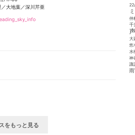
22
梨／大地葉／深川芹亜
ミ
仲
/reading_sky_info
千
大
悠
水
神
諏
雨
スをもっと見る