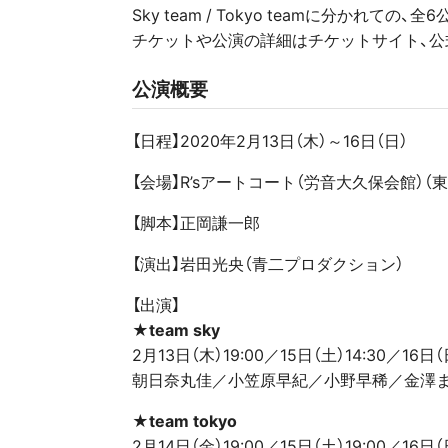
Sky team / Tokyo teamに分かれての、全
チケットや公演の詳細はチケットサイト、公式T
公演概要
【日程】2020年2月13日（木）～16日（日）
【会場】R’sアートコート（労音大久保会館）
【脚本】正岡謙一郎
【演出】岩田光央（青二プロダクション）
【出演】
★team sky
2月13日（木）19:00／15日（土）14:30／16日（日
朝日奈丸佳／小笠原早紀／小野早稀／金澤
★team tokyo
2月14日（金）19:00／15日（土）19:00／16日（日