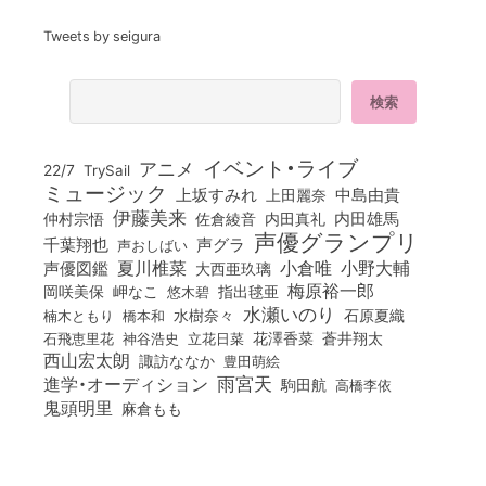
Tweets by seigura
イベント・ライブ
アニメ
22/7
TrySail
ミュージック
上坂すみれ
中島由貴
上田麗奈
伊藤美来
佐倉綾音
内田真礼
内田雄馬
仲村宗悟
声優グランプリ
千葉翔也
声グラ
声おしばい
小倉唯
夏川椎菜
小野大輔
声優図鑑
大西亜玖璃
梅原裕一郎
岡咲美保
岬なこ
悠木碧
指出毬亜
水瀬いのり
橋本和
水樹奈々
石原夏織
楠木ともり
花澤香菜
石飛恵里花
立花日菜
蒼井翔太
神谷浩史
西山宏太朗
諏訪ななか
豊田萌絵
雨宮天
進学・オーディション
駒田航
高橋李依
鬼頭明里
麻倉もも