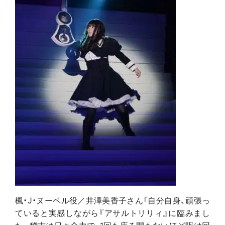
楓・J・ヌーベル役／井澤美香子さん「自分自身、頑張っ
ていると実感しながら『アサルトリリィ』に臨みまし
た。稽古は日々全力で、1回も座る間もないほど駆け回