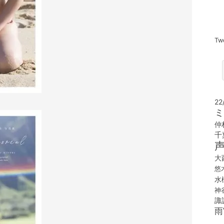
Tw
22
ミ
仲
千
大
悠
水
神
諏
雨