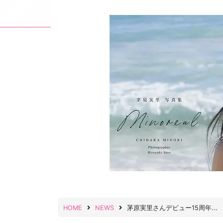
HOME
NEWS
茅原実里さんデビュー15周年...