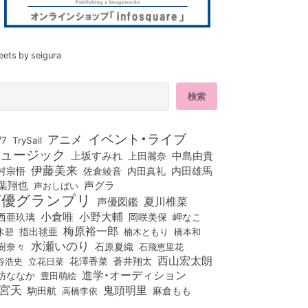
eets by seigura
イベント・ライブ
アニメ
/7
TrySail
ュージック
上坂すみれ
中島由貴
上田麗奈
伊藤美来
佐倉綾音
内田真礼
内田雄馬
村宗悟
葉翔也
声グラ
声おしばい
声優グランプリ
夏川椎菜
声優図鑑
小倉唯
小野大輔
西亜玖璃
岡咲美保
岬なこ
梅原裕一郎
木碧
指出毬亜
橋本和
楠木ともり
水瀬いのり
樹奈々
石原夏織
石飛恵里花
西山宏太朗
花澤香菜
立花日菜
蒼井翔太
谷浩史
進学・オーディション
訪ななか
豊田萌絵
宮天
鬼頭明里
麻倉もも
駒田航
高橋李依