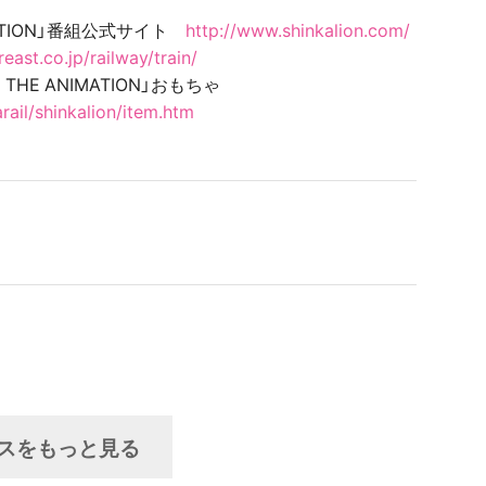
ATION」番組公式サイト
http://www.shinkalion.com/
east.co.jp/railway/train/
HE ANIMATION」おもちゃ
rail/shinkalion/item.htm
スをもっと見る