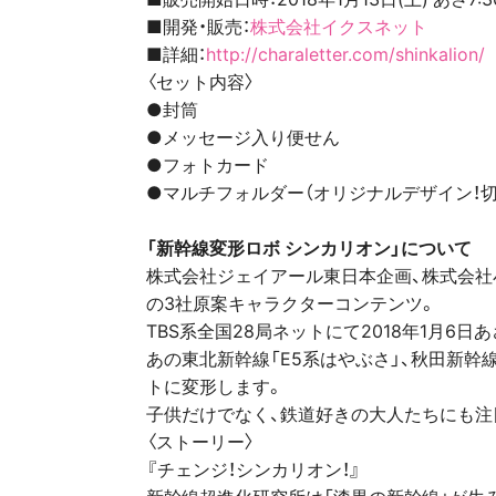
■開発・販売：
株式会社イクスネット
■詳細：
http://charaletter.com/shinkalion/
〈セット内容〉
●封筒
●メッセージ入り便せん
●フォトカード
●マルチフォルダー（オリジナルデザイン！切
「新幹線変形ロボ シンカリオン」について
株式会社ジェイアール東日本企画、株式会社
の3社原案キャラクターコンテンツ。
TBS系全国28局ネットにて2018年1月6日
あの東北新幹線「E5系はやぶさ」、秋田新幹線
トに変形します。
子供だけでなく、鉄道好きの大人たちにも注
〈ストーリー〉
『チェンジ！シンカリオン！』
新幹線超進化研究所は「漆黒の新幹線」が生