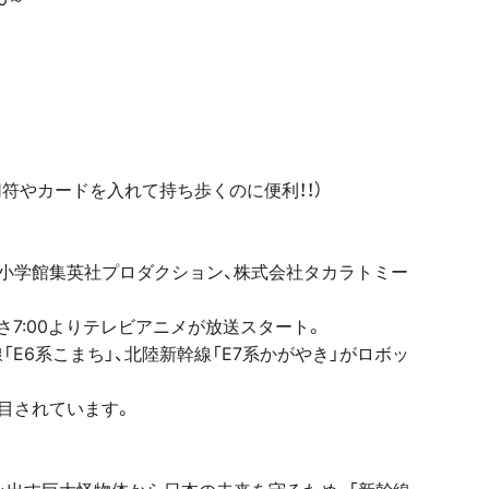
符やカードを入れて持ち歩くのに便利！！）
小学館集英社プロダクション、株式会社タカラトミー
あさ7:00よりテレビアニメが放送スタート。
「E6系こまち」、北陸新幹線「E7系かがやき」がロボッ
目されています。
み出す巨大怪物体から日本の未来を守るため、「新幹線