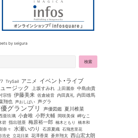
eets by seigura
イベント・ライブ
アニメ
/7
TrySail
ュージック
上坂すみれ
中島由貴
上田麗奈
伊藤美来
佐倉綾音
内田真礼
内田雄馬
村宗悟
葉翔也
声グラ
声おしばい
声優グランプリ
夏川椎菜
声優図鑑
小倉唯
小野大輔
西亜玖璃
岡咲美保
岬なこ
梅原裕一郎
木碧
指出毬亜
橋本和
楠木ともり
水瀬いのり
樹奈々
石原夏織
石飛恵里花
西山宏太朗
花澤香菜
立花日菜
蒼井翔太
谷浩史