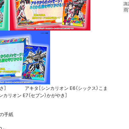
諏
雨
やぶさ］ アキタ［シンカリオン E6（シックス）こま
リオン E7（セブン）かがやき］
らの手紙
0～