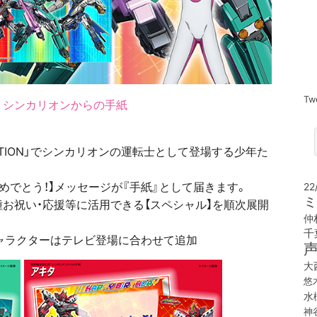
Tw
 シンカリオンからの手紙
MATION」でシンカリオンの運転士として登場する少年た
おめでとう！】メッセージが『手紙』として届きます。
22
ミ
各種お祝い・応援等に活用できる【スペシャル】を順次展開
仲
千
キャラクターはテレビ登場に合わせて追加
大
悠
水
神