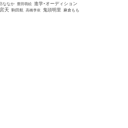
進学・オーディション
訪ななか
豊田萌絵
宮天
鬼頭明里
麻倉もも
駒田航
高橋李依