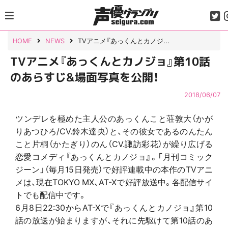
Skip
to
content
HOME
NEWS
TVアニメ『あっくんとカノジ...
TVアニメ『あっくんとカノジョ』第10話
のあらすじ&場面写真を公開！
2018/06/07
ツンデレを極めた主人公のあっくんこと荘敦大（かが
りあつひろ/CV.鈴木達央）と、その彼女であるのんたん
こと片桐（かたぎり）のん（CV.諏訪彩花）が繰り広げる
恋愛コメディ『あっくんとカノジョ』。「月刊コミック
ジーン」（毎月15日発売）で好評連載中の本作のTVアニ
メは、現在TOKYO MX、AT-Xで好評放送中。各配信サイ
トでも配信中です。
6月8日22:30からAT-Xで『あっくんとカノジョ』第10
話の放送が始まりますが、それに先駆けて第10話のあ