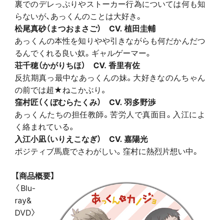
裏でのデレっぷりやストーカー行為については何も知
らないが、あっくんのことは大好き。
松尾真砂（まつおまさご） CV. 植田圭輔
あっくんの本性を知りやや引きながらも何だかんだつ
るんでくれる良い奴。ギャルゲーマー。
荘千穂（かがりちほ） CV. 香里有佐
反抗期真っ最中なあっくんの妹。大好きなのんちゃん
の前では超★ねこかぶり。
窪村匠（くぼむらたくみ） CV. 羽多野渉
あっくんたちの担任教師。苦労人で真面目。入江によ
く絡まれている。
入江小凪（いりえこなぎ） CV. 嘉陽光
ポジティブ馬鹿でさわがしい。窪村に熱烈片想い中。
【商品概要】
〈Blu-
ray&
DVD〉