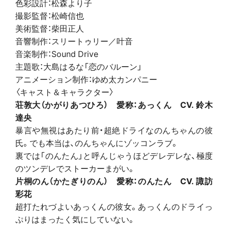
色彩設計：松森より子
撮影監督：松崎信也
美術監督：柴田正人
音響制作：スリートゥリー／叶音
音楽制作：Sound Drive
主題歌：大島はるな「恋のバルーン」
アニメーション制作：ゆめ太カンパニー
〈キャスト＆キャラクター〉
荘敦大（かがりあつひろ） 愛称：あっくん CV. 鈴木
達央
暴言や無視はあたり前・超絶ドライなのんちゃんの彼
氏。でも本当は、のんちゃんにゾッコンラブ。
裏では「のんたん」と呼んじゃうほどデレデレな、極度
のツンデレでストーカーまがい。
片桐のん（かたぎりのん） 愛称：のんたん CV. 諏訪
彩花
超打たれづよいあっくんの彼女。あっくんのドライっ
ぷりはまったく気にしていない。