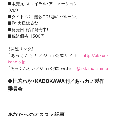
■販売元：スマイラル・アニメーション
〈CD〉
■タイトル：主題歌CD「恋のバルーン」
■歌：大島はるな
■発売日：好評発売中！
■税込価格：1,500円
《関連リンク》
『あっくんとカノジョ』公式サイト
http://akkun-
kanojo.jp
『あっくんとカノジョ』公式Twitter
@akkano_anime
©杜若わか・KADOKAWA刊／あっカノ製作
委員会
あなたへのオススメ記事