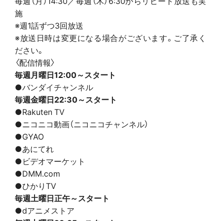
毎週（月）14:30／毎週（木）6:30からリピート放送も実
施
※週1話ずつ3回放送
※放送日時は変更になる場合がございます。ご了承く
ださい。
〈配信情報〉
毎週月曜日12:00～スタート
●バンダイチャンネル
毎週金曜日22:30～スタート
●Rakuten TV
●ニコニコ動画（ニコニコチャンネル）
●GYAO
●あにてれ
●ビデオマーケット
●DMM.com
●ひかりTV
毎週土曜日正午～スタート
●dアニメストア