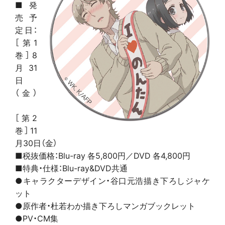
■発
売予
定日：
［第1
巻］8
月31
日
（金）
［第2
巻］11
月30日（金）
■税抜価格：Blu-ray 各5,800円／DVD 各4,800円
■特典・仕様：Blu-ray&DVD共通
●キャラクターデザイン・谷口元浩描き下ろしジャケ
ット
●原作者・杜若わか描き下ろしマンガブックレット
●PV・CM集