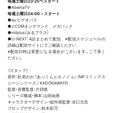
毎週土曜日23:25〜スタート
●AbemaTV
毎週土曜日24:00～スタート
●au ビデオパス
●J:COMオンデマンド メガパック
●milplus（みるプラス）
●U-NEXT：4話まとめて配信 ※配信スケジュールの
詳細は配信サイトにてご確認ください
※配信日時は変更になる場合がございます。ご了承く
ださい。
〈スタッフ〉
原作：杜若わか『あっくんとカノジョ』（MFコミックス
ジーンシリーズ／KADOKAWA刊）
監督・音響監督：片貝慎
シリーズ構成・脚本：山田由香
キャラクターデザイン・総作画監督：谷口元浩
プロップデザイン：鈴木彩乃