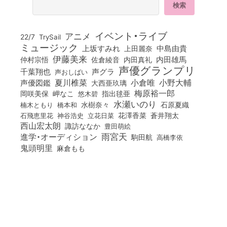
イベント・ライブ
アニメ
22/7
TrySail
ミュージック
上坂すみれ
中島由貴
上田麗奈
伊藤美来
佐倉綾音
内田真礼
内田雄馬
仲村宗悟
声優グランプリ
千葉翔也
声グラ
声おしばい
小倉唯
夏川椎菜
小野大輔
声優図鑑
大西亜玖璃
梅原裕一郎
岡咲美保
岬なこ
悠木碧
指出毬亜
水瀬いのり
橋本和
水樹奈々
石原夏織
楠木ともり
花澤香菜
石飛恵里花
立花日菜
蒼井翔太
神谷浩史
西山宏太朗
諏訪ななか
豊田萌絵
雨宮天
進学・オーディション
駒田航
高橋李依
鬼頭明里
麻倉もも