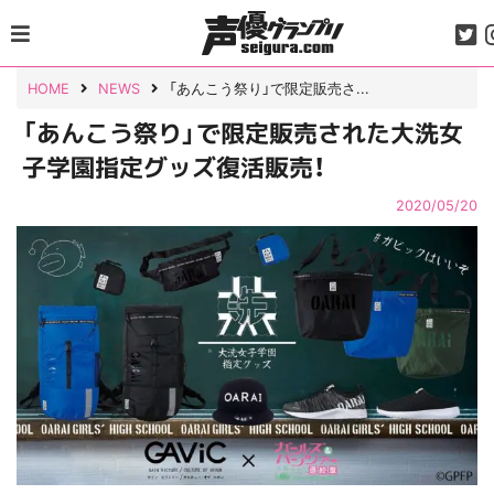
Skip
to
content
HOME
NEWS
「あんこう祭り」で限定販売さ...
「あんこう祭り」で限定販売された大洗女
子学園指定グッズ復活販売！
2020/05/20