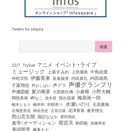
Tweets by seigura
イベント・ライブ
アニメ
22/7
TrySail
ミュージック
上坂すみれ
中島由貴
上田麗奈
伊藤美来
佐倉綾音
内田真礼
内田雄馬
仲村宗悟
声優グランプリ
千葉翔也
声グラ
声おしばい
小倉唯
夏川椎菜
小野大輔
声優図鑑
大西亜玖璃
梅原裕一郎
岡咲美保
岬なこ
悠木碧
指出毬亜
水瀬いのり
橋本和
水樹奈々
石原夏織
楠木ともり
花澤香菜
石飛恵里花
立花日菜
蒼井翔太
神谷浩史
西山宏太朗
諏訪ななか
豊田萌絵
雨宮天
進学・オーディション
駒田航
高橋李依
鬼頭明里
麻倉もも