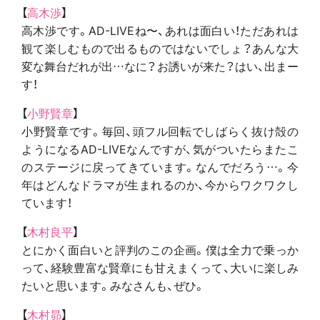
【
高木渉
】
高木渉です。AD-LIVEね〜、あれは面白い！ただあれは
観て楽しむもので出るものではないでしょ？あんな大
変な舞台だれが出…なに？お誘いが来た？はい、出まー
す！
【
小野賢章
】
小野賢章です。毎回、頭フル回転でしばらく抜け殻の
ようになるAD-LIVEなんですが、気がついたらまたこ
のステージに戻ってきています。なんでだろう…。今
年はどんなドラマが生まれるのか、今からワクワクし
ています！
【
木村良平
】
とにかく面白いと評判のこの企画。僕は全力で乗っか
って、経験豊富な賢章にも甘えまくって、大いに楽しみ
たいと思います。みなさんも、ぜひ。
【
木村昴
】