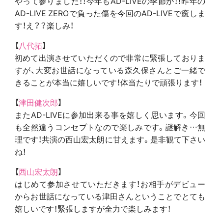
やって参りました！！今年もAD-LIVEの季節が！！昨年の
AD-LIVE ZEROで負った傷を今回のAD-LIVEで癒しま
す！え？？楽しみ！
【
八代拓
】
初めて出演させていただくので非常に緊張しておりま
すが、大変お世話になっている森久保さんとご一緒で
きることが本当に嬉しいです！体当たりで頑張ります！
【
津田健次郎
】
またAD-LIVEに参加出来る事を嬉しく思います。今回
も全然違うコンセプトなので楽しみです。謎解き…無
理です！共演の西山宏太朗に甘えます。是非観て下さい
ね！
【
西山宏太朗
】
はじめて参加させていただきます！お相手がデビュー
からお世話になっている津田さんということでとても
嬉しいです！緊張しますが全力で楽しみます！