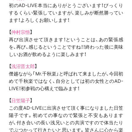
初のAD-LIVE本当にありがとうございます！びっくり
するくらい緊張していますが、楽しみが断然勝ってい
ます！よろしくお願いします！
【
仲村宗悟
】
再び出演させて頂きます！ということは、あの緊張感
を、再び、感じるということですね！！終わった後に美味
しいお酒が飲めるように楽しみます！
【
浅沼晋太郎
】
僭越ながら「Mr.千秋楽」と呼ばれて来ましたが、今回初
めて千秋楽ではなく、自分としては初の女性とのAD-
LIVE！初参戦の心構えで臨みます！‬
【
日笠陽子
】
この度AD-LIVEに出演させて頂く事になりました日笠
陽子です。初めての事なので緊張と不安もあります
が、付き合いの長い浅兄いとの共演ですので体当たり
でぶつかって行きたいと思います。皆さんに心から楽