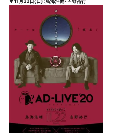
▼11月22日(日)：鳥海浩輔・吉野裕行