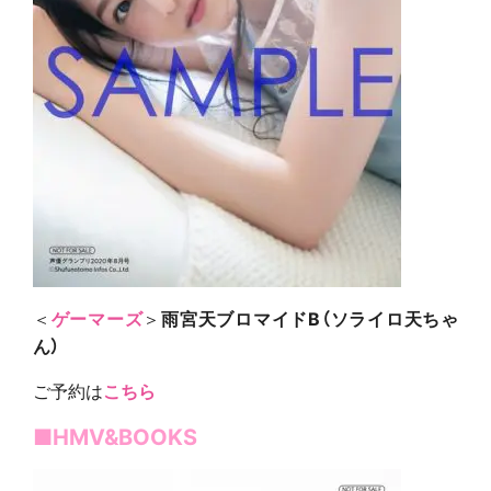
＜
ゲーマーズ
＞
雨宮天ブロマイドB（ソライロ天ちゃ
ん）
ご予約は
こちら
■
HMV&BOOKS