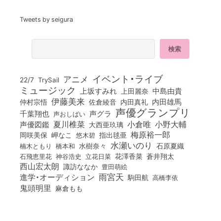
Tweets by seigura
イベント・ライブ
アニメ
22/7
TrySail
ミュージック
上坂すみれ
中島由貴
上田麗奈
伊藤美来
佐倉綾音
内田真礼
内田雄馬
仲村宗悟
声優グランプリ
千葉翔也
声グラ
声おしばい
小倉唯
夏川椎菜
小野大輔
声優図鑑
大西亜玖璃
梅原裕一郎
岡咲美保
岬なこ
悠木碧
指出毬亜
水瀬いのり
橋本和
水樹奈々
石原夏織
楠木ともり
花澤香菜
石飛恵里花
立花日菜
蒼井翔太
神谷浩史
西山宏太朗
諏訪ななか
豊田萌絵
雨宮天
進学・オーディション
駒田航
高橋李依
鬼頭明里
麻倉もも