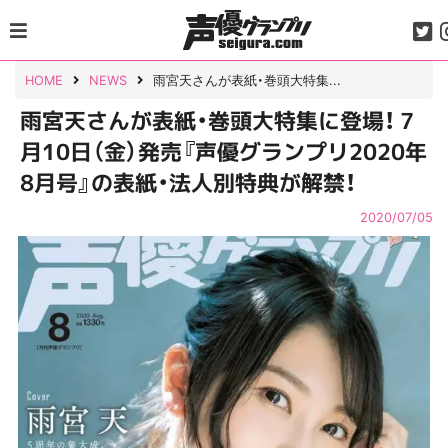
Skip
to
content
HOME
NEWS
雨宮天さんが表紙・巻頭大特集...
雨宮天さんが表紙・巻頭大特集に登場！ 7
月10日（金）発売『声優グランプリ2020年
8月号』の表紙・法人別特典が解禁！
2020/07/05