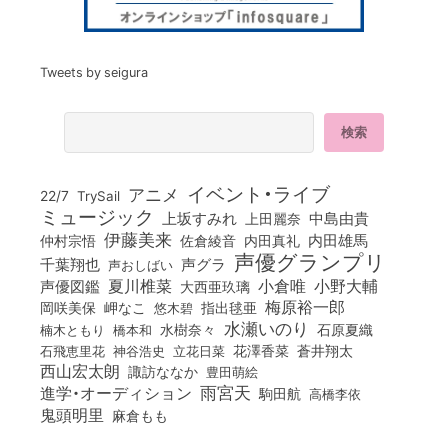
Tweets by seigura
イベント・ライブ
アニメ
22/7
TrySail
ミュージック
上坂すみれ
中島由貴
上田麗奈
伊藤美来
佐倉綾音
内田真礼
内田雄馬
仲村宗悟
声優グランプリ
千葉翔也
声グラ
声おしばい
小倉唯
夏川椎菜
小野大輔
声優図鑑
大西亜玖璃
梅原裕一郎
岡咲美保
岬なこ
悠木碧
指出毬亜
水瀬いのり
橋本和
水樹奈々
石原夏織
楠木ともり
花澤香菜
石飛恵里花
立花日菜
蒼井翔太
神谷浩史
西山宏太朗
諏訪ななか
豊田萌絵
雨宮天
進学・オーディション
駒田航
高橋李依
鬼頭明里
麻倉もも