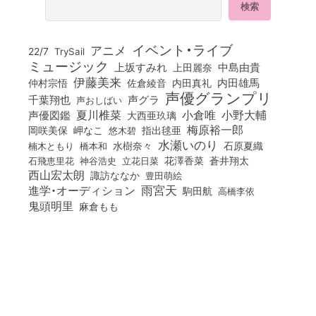
イベント・ライブ
アニメ
22/7
TrySail
ミュージック
上坂すみれ
中島由貴
上田麗奈
伊藤美来
佐倉綾音
内田真礼
内田雄馬
仲村宗悟
声優グランプリ
千葉翔也
声グラ
声おしばい
小倉唯
夏川椎菜
小野大輔
声優図鑑
大西亜玖璃
梅原裕一郎
岡咲美保
岬なこ
悠木碧
指出毬亜
水瀬いのり
橋本和
水樹奈々
石原夏織
楠木ともり
花澤香菜
石飛恵里花
立花日菜
蒼井翔太
神谷浩史
西山宏太朗
諏訪ななか
豊田萌絵
雨宮天
進学・オーディション
駒田航
高橋李依
鬼頭明里
麻倉もも