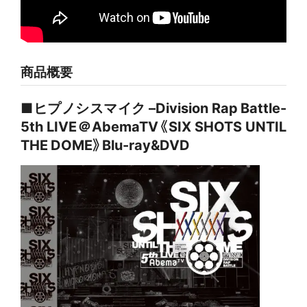
商品概要
■ヒプノシスマイク –Division Rap Battle-
5th LIVE＠AbemaTV《SIX SHOTS UNTIL
THE DOME》Blu-ray&DVD