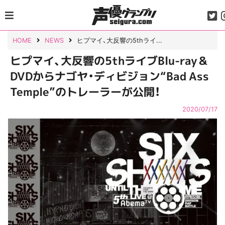
Skip
to
content
HOME
NEWS
ヒプマイ、大反響の5thライ...
ヒプマイ、大反響の5thライブBlu-ray＆
DVDからナゴヤ・ディビジョン“Bad Ass
Temple”のトレーラーが公開！
2020/07/17