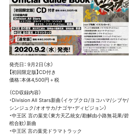
発売日： 9月2日（水）
【初回限定版】CD付き
価格：本体4,500円＋税
（CD収録内容）
・Division All Stars新曲（イケブクロ/ヨコハマ/シブヤ/
シンジュク/オオサカ/ナゴヤ・ディビジョン）
・中王区 言の葉党（東方天乙統女/勘解由小路無花果/碧
棺合歓）新曲
・中王区 言の葉党ドラマトラック