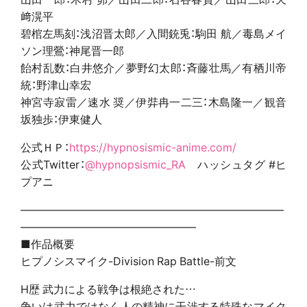
﨑滉平
碧棺左馬刻：浅沼晋太郎／入間銃兎：駒田 航／毒島メイ
ソン理鶯：神尾晋一郎
飴村乱数：白井悠介／夢野幻太郎：斉藤壮馬／有栖川帝
統：野津山幸宏
神宮寺寂雷／速水 奨／伊弉冉一二三：木島隆一／観音
坂独歩：伊東健人
公式ＨＰ：
https://hypnosismic-anime.com/
公式Twitter：
@hypnopsismic_RA
ハッシュタグ #ヒ
プアニ
――――――――――――――――――――――――
――――――――――――――――
■作品概要
ヒプノシスマイク-Division Rap Battle-前文
H歴 武力による戦争は根絶された…
争いは武力ではなく人の精神に干渉する特殊なマイク