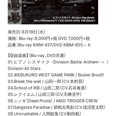
発売日：8月19日（水）
価格： Blu-ray：8,000円+税 DVD 7,000円+税
品番：Blu-ray KIXM-437/DVD KIBM-855～６
【収録楽曲】（Blu-ray、DVD共通）
01.ヒプノシスマイク -Division Battle Anthem-＋ /
Division All Stars
02.IKEBUKURO WEST GAME PARK / Buster Bros!!!
03.Break the wall / 山田一郎（CV.木村昴）
04.School of IKB / 山田二郎（CV.石谷春貴）
05.レクイエム / 山田三郎（CV.天﨑滉平）
06.シノギ（Dead Pools） / MAD TRIGGER CREW
07.Gangsta’s Paradise / 碧棺左馬刻（CV.浅沼晋太郎）
08.Uncrushable / 入間銃兎（CV.駒田航）