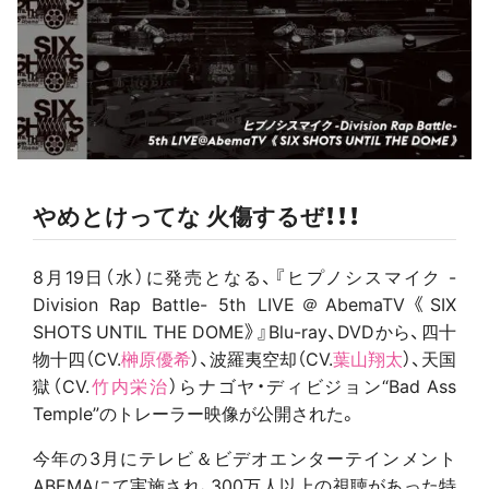
やめとけってな 火傷するぜ！！！
8月19日（水）に発売となる、『ヒプノシスマイク -
Division Rap Battle- 5th LIVE＠AbemaTV《SIX
SHOTS UNTIL THE DOME》』Blu-ray、DVDから、四十
物十四（CV.
榊原優希
）、波羅夷空却（CV.
葉山翔太
）、天国
獄（CV.
竹内栄治
）らナゴヤ・ディビジョン“Bad Ass
Temple”のトレーラー映像が公開された。
今年の3月にテレビ＆ビデオエンターテインメント
ABEMAにて実施され、300万人以上の視聴があった特