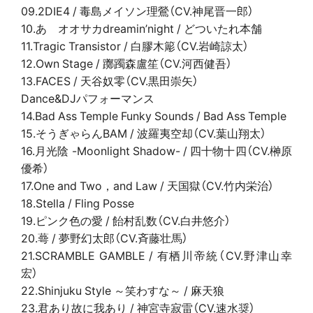
09.2DIE4 / 毒島メイソン理鶯（CV.神尾晋一郎）
10.あゝオオサカdreamin’night / どついたれ本舗
11.Tragic Transistor / 白膠木簓（CV.岩崎諒太）
12.Own Stage / 躑躅森盧笙（CV.河西健吾）
13.FACES / 天谷奴零（CV.黒田崇矢）
Dance&DJパフォーマンス
14.Bad Ass Temple Funky Sounds / Bad Ass Temple
15.そうぎゃらんBAM / 波羅夷空却（CV.葉山翔太）
16.月光陰 -Moonlight Shadow- / 四十物十四（CV.榊原
優希）
17.One and Two，and Law / 天国獄（CV.竹内栄治）
18.Stella / Fling Posse
19.ピンク色の愛 / 飴村乱数（CV.白井悠介）
20.蕚 / 夢野幻太郎（CV.斉藤壮馬）
21.SCRAMBLE GAMBLE / 有栖川帝統（CV.野津山幸
宏）
22.Shinjuku Style ～笑わすな～ / 麻天狼
23.君あり故に我あり / 神宮寺寂雷（CV.速水奨）