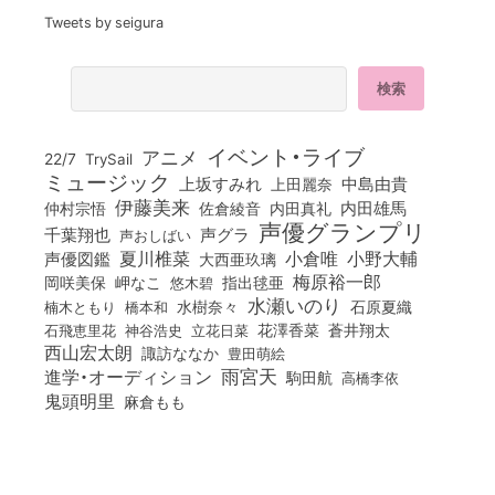
Tweets by seigura
イベント・ライブ
アニメ
22/7
TrySail
ミュージック
上坂すみれ
中島由貴
上田麗奈
伊藤美来
佐倉綾音
内田真礼
内田雄馬
仲村宗悟
声優グランプリ
千葉翔也
声グラ
声おしばい
小倉唯
夏川椎菜
小野大輔
声優図鑑
大西亜玖璃
梅原裕一郎
岡咲美保
岬なこ
悠木碧
指出毬亜
水瀬いのり
橋本和
水樹奈々
石原夏織
楠木ともり
花澤香菜
石飛恵里花
立花日菜
蒼井翔太
神谷浩史
西山宏太朗
諏訪ななか
豊田萌絵
雨宮天
進学・オーディション
駒田航
高橋李依
鬼頭明里
麻倉もも