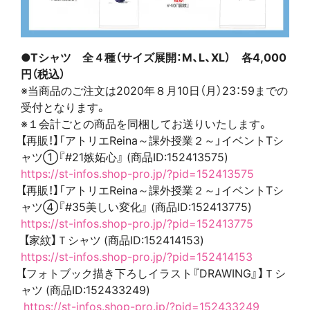
●Tシャツ 全４種（サイズ展開：M、L、XL） 各4,000
円（税込）
※当商品のご注文は2020年８月10日（月）23：59までの
受付となります。
※１会計ごとの商品を同梱してお送りいたします。
【再販！】「アトリエReina～
課外授業２～」イベントTシ
ャツ①『#21嫉妬心』 (商品ID:152413575)
https://st-infos.shop-pro.jp/?
pid=152413575
【再販！】「アトリエReina～
課外授業２～」イベントTシ
ャツ④『#35美しい変化』 (商品ID:152413775)
https://st-infos.shop-pro.jp/?
pid=152413775
【家紋】Ｔシャツ (商品ID:152414153)
https://st-infos.shop-pro.jp/?
pid=152414153
【フォトブック描き下ろしイラスト『DRAWING』】Ｔシ
ャツ (商品ID:152433249)
https://st-infos.shop-pro.jp/
?pid=152433249