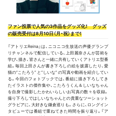
ファン投票で人気の3作品をグッズ化！ グッズ
の販売受付は8月10日（月・祝）まで！
『アトリエReina』は、ニコニコ生放送の声優グランプ
リチャンネルで配信している、上田麗奈さんが芸術を
学び、描き、皆さんと一緒に共有していくアトリエ型番
組。毎回上田さんが書き下ろしの絵を披露したり、愛
猫の“こたろう” と“しいな” の写真や動画を紹介してい
る。今回のフォトブックでは、番組に描き下ろしてき
たイラストの傑作集や、こたろうくん＆しいなちゃん
を自身で撮影したかわいらしいお写真の数々を収録。
撮り下ろしではしいなちゃんとの貴重なツーショット
グラビアに、大好きな鎌倉巡りも。さらに、ロングイン
タビューでは番組で重ねてきた時間を振り返り。『ア