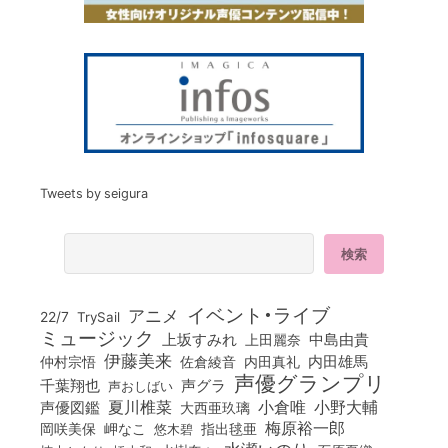
Tweets by seigura
イベント・ライブ
アニメ
22/7
TrySail
ミュージック
上坂すみれ
中島由貴
上田麗奈
伊藤美来
佐倉綾音
内田真礼
内田雄馬
仲村宗悟
声優グランプリ
千葉翔也
声グラ
声おしばい
小倉唯
夏川椎菜
小野大輔
声優図鑑
大西亜玖璃
梅原裕一郎
岡咲美保
岬なこ
悠木碧
指出毬亜