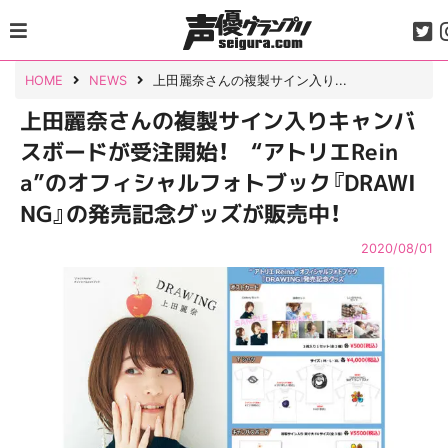
Skip
to
content
HOME
NEWS
上田麗奈さんの複製サイン入り...
上田麗奈さんの複製サイン入りキャンバ
スボードが受注開始！ “アトリエRein
a”のオフィシャルフォトブック『DRAWI
NG』の発売記念グッズが販売中！
2020/08/01