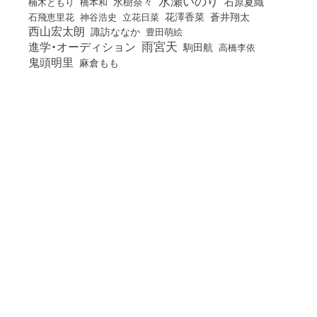
水瀬いのり
橋本和
水樹奈々
石原夏織
楠木ともり
花澤香菜
石飛恵里花
立花日菜
蒼井翔太
神谷浩史
西山宏太朗
諏訪ななか
豊田萌絵
雨宮天
進学・オーディション
駒田航
高橋李依
鬼頭明里
麻倉もも