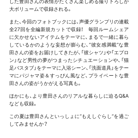
した豊田さんの表情がたくさん楽しめる撮り下ろしが
大ボリュームで収録される。
また、今回のフォトブックには、声優グランプリの連載
全27回を全編新規カットで収録！ 毎回ルームシェア
に欠かせないアイテムをテーマに、まるで一緒に暮ら
しているかのような妄想が膨らむ、”彼女感満載”な豊
田さんの姿をお届けしてきたが、「彼シャツ」や「エプロ
ン」など男性の夢がつまったシチュエーションや、「猫
足バスタブ」をテーマに入浴シーン、「洗面道具」をテー
マにパジャマ姿＆すっぴん風など、プライベートな豊
田さんの姿がうかがえる写真も。
ほかにも、より豊田さんのリアルな暮らしに迫るQ&A
なども収録。
この夏は豊田さんといっしょに”もえしぐらし”を過ご
してみませんか？