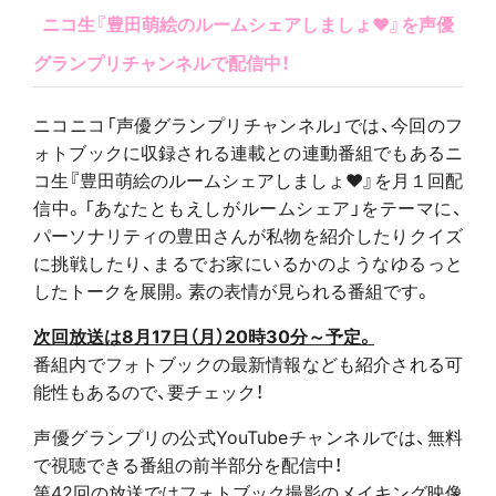
ニコ生『豊田萌絵のルームシェアしましょ♥』を声優
グランプリチャンネルで配信中！
ニコニコ「声優グランプリチャンネル」では、今回のフ
ォトブックに収録される連載との連動番組でもあるニ
コ生『豊田萌絵のルームシェアしましょ♥』を月１回配
信中。「あなたともえしがルームシェア」をテーマに、
パーソナリティの豊田さんが私物を紹介したりクイズ
に挑戦したり、まるでお家にいるかのようなゆるっと
したトークを展開。素の表情が見られる番組です。
次回放送は8月17日（月）20時30分～予定。
番組内でフォトブックの最新情報なども紹介される可
能性もあるので、要チェック！
声優グランプリの公式YouTubeチャンネルでは、無料
で視聴できる番組の前半部分を配信中！
第42回の放送ではフォトブック撮影のメイキング映像