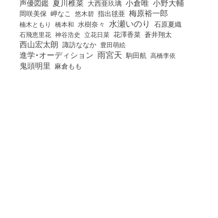
小倉唯
夏川椎菜
小野大輔
声優図鑑
大西亜玖璃
梅原裕一郎
岡咲美保
岬なこ
悠木碧
指出毬亜
水瀬いのり
橋本和
水樹奈々
石原夏織
楠木ともり
花澤香菜
石飛恵里花
立花日菜
蒼井翔太
神谷浩史
西山宏太朗
諏訪ななか
豊田萌絵
雨宮天
進学・オーディション
駒田航
高橋李依
鬼頭明里
麻倉もも