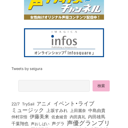
Tweets by seigura
イベント・ライブ
アニメ
22/7
TrySail
ミュージック
上坂すみれ
中島由貴
上田麗奈
伊藤美来
佐倉綾音
内田真礼
内田雄馬
仲村宗悟
声優グランプリ
千葉翔也
声グラ
声おしばい