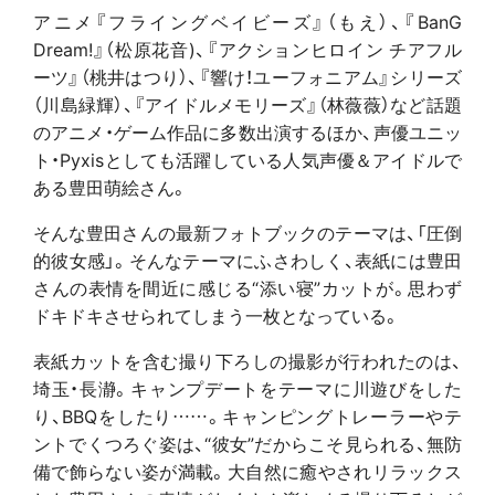
アニメ『フライングベイビーズ』（もえ）、『BanG
Dream!』（松原花音)、『アクションヒロイン チアフル
ーツ』（桃井はつり）、『響け！ユーフォニアム』シリーズ
（川島緑輝）、『アイドルメモリーズ』（林薇薇）など話題
のアニメ・ゲーム作品に多数出演するほか、声優ユニッ
ト・Pyxisとしても活躍している人気声優＆アイドルで
ある豊田萌絵さん。
そんな豊田さんの最新フォトブックのテーマは、「圧倒
的彼女感」。そんなテーマにふさわしく、表紙には豊田
さんの表情を間近に感じる“添い寝”カットが。思わず
ドキドキさせられてしまう一枚となっている。
表紙カットを含む撮り下ろしの撮影が行われたのは、
埼玉・長瀞。キャンプデートをテーマに川遊びをした
り、BBQをしたり……。キャンピングトレーラーやテ
ントでくつろぐ姿は、“彼女”だからこそ見られる、無防
備で飾らない姿が満載。大自然に癒やされリラックス