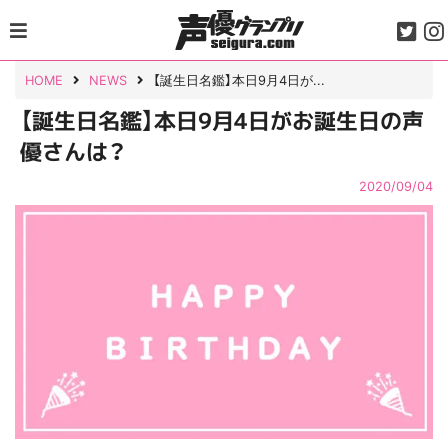
Skip
to
content
HOME
NEWS
【誕生日名鑑】本日9月4日が...
【誕生日名鑑】本日9月4日がお誕生日の声
優さんは？
2020/09/04