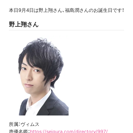
本日9月4日は野上翔さん、福島潤さんのお誕生日です
！
野上翔さん
所属：ヴィムス
声優名鑑：
https://seigura.com/directory/997/