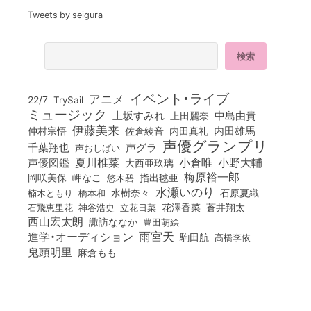
Tweets by seigura
イベント・ライブ
アニメ
22/7
TrySail
ミュージック
上坂すみれ
中島由貴
上田麗奈
伊藤美来
佐倉綾音
内田真礼
内田雄馬
仲村宗悟
声優グランプリ
千葉翔也
声グラ
声おしばい
小倉唯
夏川椎菜
小野大輔
声優図鑑
大西亜玖璃
梅原裕一郎
岡咲美保
岬なこ
悠木碧
指出毬亜
水瀬いのり
橋本和
水樹奈々
石原夏織
楠木ともり
花澤香菜
石飛恵里花
立花日菜
蒼井翔太
神谷浩史
西山宏太朗
諏訪ななか
豊田萌絵
雨宮天
進学・オーディション
駒田航
高橋李依
鬼頭明里
麻倉もも