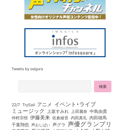
Tweets by seigura
イベント・ライブ
アニメ
22/7
TrySail
ミュージック
上坂すみれ
中島由貴
上田麗奈
伊藤美来
佐倉綾音
内田真礼
内田雄馬
仲村宗悟
声優グランプリ
千葉翔也
声グラ
声おしばい