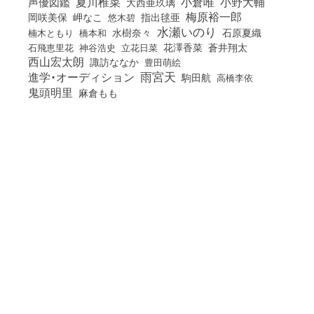
小倉唯
夏川椎菜
小野大輔
声優図鑑
大西亜玖璃
梅原裕一郎
岡咲美保
岬なこ
悠木碧
指出毬亜
水瀬いのり
橋本和
水樹奈々
石原夏織
楠木ともり
花澤香菜
石飛恵里花
立花日菜
蒼井翔太
神谷浩史
西山宏太朗
諏訪ななか
豊田萌絵
雨宮天
進学・オーディション
駒田航
高橋李依
鬼頭明里
麻倉もも