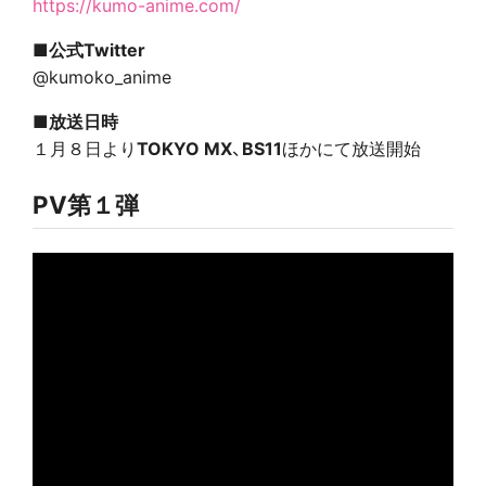
https://kumo-anime.com/
■公式Twitter
@kumoko_anime
■放送日時
１月８日より
TOKYO MX
、
BS11
ほかにて放送開始
PV第１弾