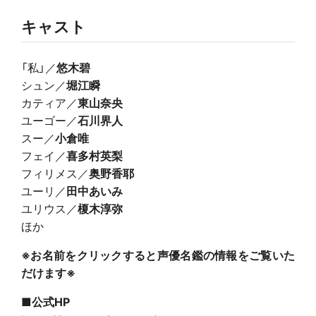
キャスト
「私」／
悠木碧
シュン／
堀江瞬
カティア／
東山奈央
ユーゴー／
石川界人
スー／
小倉唯
フェイ／
喜多村英梨
フィリメス／
奥野香耶
ユーリ／
田中あいみ
ユリウス／
榎木淳弥
ほか
※お名前をクリックすると声優名鑑の情報をご覧いた
だけます※
■公式HP