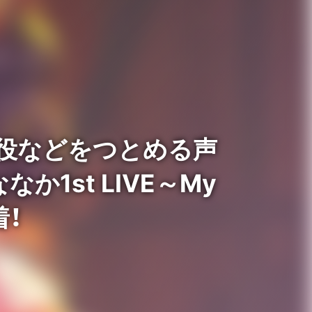
果南役などをつとめる声
1st LIVE～My
着！