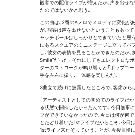
観客での配信ライブが増えたが、声を出せな
たのではないかと思う。
この曲は、2番のAメロでメロディに変化が
が、観客は声を出せないということもあって
ャッチボールはしっかりとできていたと思う。続
にあるスクエアのミニステージに立ってパ
し、彼女の表情を見ることができたのだが、
Smile”だった。それにしてもエレクトロ
ターのストロークが鳴り響くと「ポップコー
手を左右に振り、一体感を楽しんだ。
3曲立て続けに披露したところで、客席から
「アーティストとしての初めてのライブだか
る状態で開催したかったんです。今日無事に
ブができていなかったので、今日は何が何で
とたどり着いた1stライブだからこそ、今
1stライブ来たぞっていうことが、今後自慢