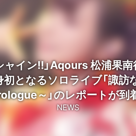
ャイン!!」Aqours 松浦
初となるソロライブ「諏訪ななか
rologue～」のレポートが到
NEWS