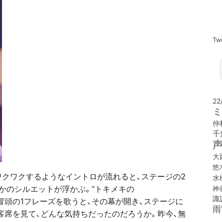
Tw
22
ミ
仲
千
大
悠
!」。ワクワクするようなイントロが流れると、ステージの2
水
かのシルエットが浮かぶ。“トキメキの
神
諏
という冒頭の1フレーズを歌うと、その幕が開き、ステージに
雨
客席を見て、どんな気持ちだったのだろうか。昨今、無