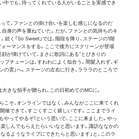
い中でも、待ってくれている人がいることを実感でき
あって、ファンとの掛け合いを楽しむ感じになるのだ
、自身の声を重ねていた。だが、ファンとの気持ちのキ
く「So Sweet」では、階段を降り、ステージの1階
フォーマンスをする。ここで後方にスクリーンが登場
笑顔が弾けていて、まさに歌詞にある“とびきりの
なポップチューンは、すわわによく似合う。間髪入れず、ギ
ンの雲」へ。ステージの左右に行き、ラララのところで
は大きな拍手が贈られ、この日初めてのMCに。
らこそ、オンラインではなく、みんながここに来てくれ
開催できて、すごくすごく嬉しいです。ここまでライ
もやってやるぞ！という思いで、ここに来ました。やっ
日は楽しんでもらえたらいいなと思います。諏訪ななかの
になるようなライブにできたらと思います」と、このラ