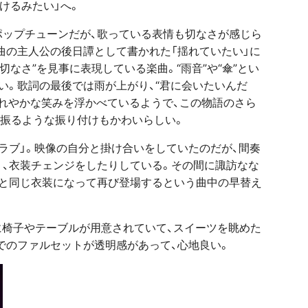
けるみたい」へ。
ポップチューンだが、歌っている表情も切なさが感じら
曲の主人公の後日譚として書かれた「揺れていたい」に
切なさ”を見事に表現している楽曲。“雨音”や“傘”とい
い。歌詞の最後では雨が上がり、“君に会いたいんだ
晴れやかな笑みを浮かべているようで、この物語のさら
振るような振り付けもかわいらしい。
ラブ」。映像の自分と掛け合いをしていたのだが、間奏
、衣装チェンジをしたりしている。その間に諏訪なな
像と同じ衣装になって再び登場するという曲中の早替え
ジに椅子やテーブルが用意されていて、スイーツを眺めた
でのファルセットが透明感があって、心地良い。