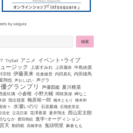
eets by seigura
イベント・ライブ
アニメ
/7
TrySail
ュージック
上坂すみれ
中島由貴
上田麗奈
伊藤美来
佐倉綾音
内田真礼
内田雄馬
村宗悟
葉翔也
声グラ
声おしばい
声優グランプリ
夏川椎菜
声優図鑑
小倉唯
小野大輔
西亜玖璃
岡咲美保
岬なこ
梅原裕一郎
木碧
指出毬亜
橋本和
楠木ともり
水瀬いのり
樹奈々
石原夏織
石飛恵里花
西山宏太朗
花澤香菜
立花日菜
蒼井翔太
谷浩史
進学・オーディション
訪ななか
豊田萌絵
宮天
鬼頭明里
麻倉もも
駒田航
高橋李依