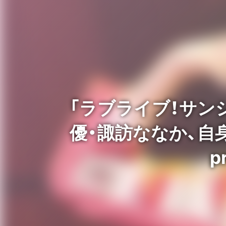
「ラブライブ！サンシ
優・諏訪ななか、自身
p