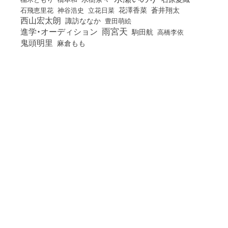
花澤香菜
石飛恵里花
立花日菜
蒼井翔太
神谷浩史
西山宏太朗
諏訪ななか
豊田萌絵
雨宮天
進学・オーディション
駒田航
高橋李依
鬼頭明里
麻倉もも