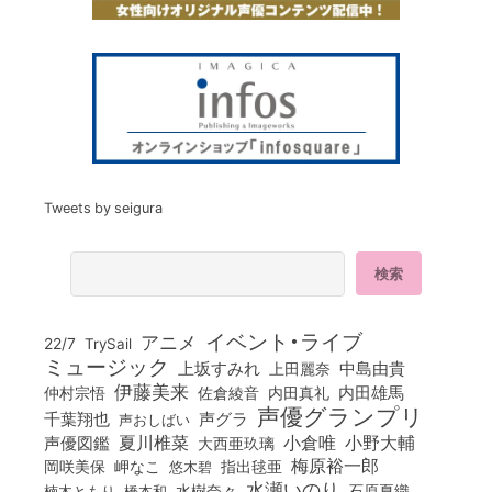
Tweets by seigura
イベント・ライブ
アニメ
22/7
TrySail
ミュージック
上坂すみれ
中島由貴
上田麗奈
伊藤美来
佐倉綾音
内田真礼
内田雄馬
仲村宗悟
声優グランプリ
千葉翔也
声グラ
声おしばい
小倉唯
夏川椎菜
小野大輔
声優図鑑
大西亜玖璃
梅原裕一郎
岡咲美保
岬なこ
悠木碧
指出毬亜
水瀬いのり
橋本和
水樹奈々
石原夏織
楠木ともり