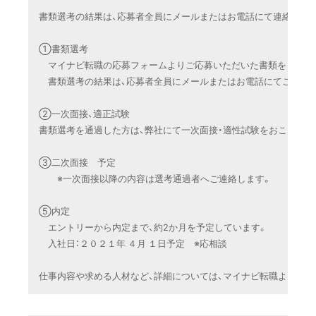
書類選考の結果は、応募者全員にメールまたはお電話にて連絡いたし
①書類選考

　マイナビ転職の応募フォームよりご応募いただいた書類をもとに、
　書類選考の結果は、応募者全員にメールまたはお電話にてご連絡し
②一次面接、適正試験

書類選考を通過した方は、弊社にて一次面接・適性試験をおこないます
③二次面接　予定

　　※一次面接以降の内容は選考通過者へご連絡します。

⑤内定

　エントリーから内定まで、約2か月を予定しています。

　入社日：２０２１年 ４月 １日予定　※応相談

仕事内容や求める人材など、詳細については、マイナビ転職よりご確