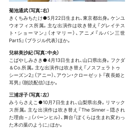
菊池通武（写真：右）
きくちみちたけ●5月22日生まれ、東京都出身。ケンユ
ウオフィス所属。主な出演作は吹き替え『グレイテス
ト・ショーマン』（オマリー）、アニメ『ルパン三世
Part5』（ブラジル代表）ほか。
兒林美沙紀（写真：中央）
こばやしみさき●4月13日生まれ、山口県出身。フクダ
＆Co.所属。主な出演作は吹き替え『ノスフェラトゥ
シーズン2』（アニー）、アウン・クローゼット『夜長姫と
耳男』（朗読配信）ほか。
三浦冴子（写真：左）
みうらさえこ●10月7日生まれ、山梨県出身。リマック
ス所属。主な出演作は吹き替え『The Sinner－隠され
た理由－』（バーンヒル）、舞台『ぼくらは生まれ変わっ
た木の葉のように』ほか。