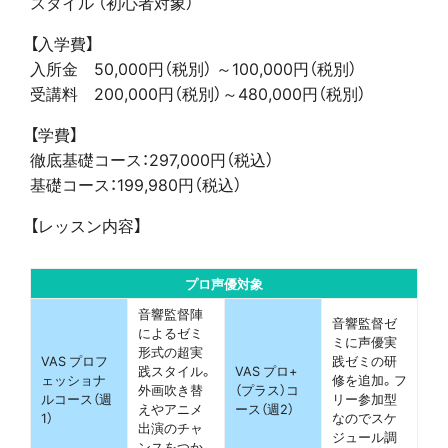
スタイル （初心者対象）
【入学費】
入所金 50,000円（税別） ～100,000円（税別）
受講料 200,000円（税別）～480,000円（税別）
【学費】
徹底基礎コース：297,000円（税込）
基礎コース：199,980円（税込）
【レッスン内容】
プロ声優対象
音響監督陣
音響監督ゼ
によるゼミ
ミに声優実
形式の超実
VAS プロフ
践ゼミの研
践スタイル。
VAS プロ+
ェッショナ
修を追加。フ
外画吹き替
（プラス）コ
ルコース（週
リー参加型
えやアニメ
ース（週2）
1）
なのでスケ
出演のチャ
ジュール調
ンスをつか