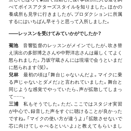
べてボイスアクターズスタイルを知りました。ほかの
養成所も見学に行きましたが、プロダクションに所属
するにはいちばん早そうと思って入所しました。
――レッスンを受けてみていかがでしたか？
菊池
音響監督のレッスンがメインでしたが、吹き替
え演出の多部博之さんや中野洋志さんは厳しくてよく
怒られました。乃坂守蔵さんには現場で会うといまだ
に怒られます（笑）。
兒林
最初の頃は「舞台じゃないんだよ。マイクに乗
る声じゃないとダメだ」と言われていました。舞台と
同じような感覚でやっていたら、声が拡散してしまっ
て……。
三浦
私もそうでした。ただ、ここではスタジオ実習
が中心で、録音した声をすぐに聴けることが良かった
ですね。「マイクの使い方が違うよ」「拡散させないで
芯に向けてしゃべるといいよ」と教えてもらいまし