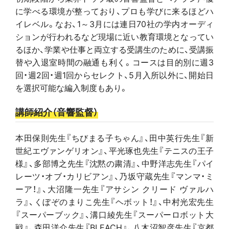
に学べる環境が整っており、プロも学びに来るほどハ
イレベル。なお、1～3月には連日70社の学内オーディ
ションが行われるなど現場に近い教育環境となってい
るほか、学業や仕事と両立する受講生のために、受講振
替や入退室時間の融通も利く。コースは目的別に週3
回・週2回・週1回からセレクト、5月入所以外に、開始日
を選択可能な編入制度もあり。
講師紹介（音響監督）
本田保則先生『ちびまる子ちゃん』、田中英行先生『新
世紀エヴァンゲリオン』、平光琢也先生『テニスの王子
様』、多部博之先生『沈黙の粛清』、中野洋志先生『パイ
レーツ・オブ・カリビアン』、乃坂守蔵先生『マンマ・ミ
ーア！』、大沼隆一先生『アサシン クリード ヴァルハ
ラ』、くぼぞのまりこ先生『ヘボット！』、中村光宏先生
『スーパーブック』、溝口綾先生『スーパーロボット大
戦』、森田洋介先生『BLEACH』、八木沼智彦先生『京都