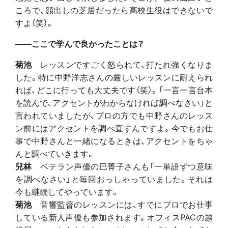
ころで、顔出しの芝居だったら高校生役はできないで
すよ（笑）。
――ここで学んで良かったことは？
菊池
レッスンですごく怒られて、打たれ強くなりま
した。特に中野洋志さんの厳しいレッスンに耐えられ
れば、どこに行っても大丈夫です（笑）。「一言一言台本
を読んで、アクセントがわからなければ調べなさい」と
言われていましたが、プロの方でも中野さんのレッス
ン前にはアクセントを調べ直すんですよ。今でもお仕
事で中野さんと一緒になるときは、アクセントをちゃ
んと調べていきます。
兒林
ベテラン声優の巴菁子さんも「一単語ずつ意味
を調べなさい」と毎回おっしゃっていました。それは
今も継続してやっています。
菊池
音響監督のレッスンには、すでにプロでお仕事
している新人声優も参加されます。オフィスPACの越