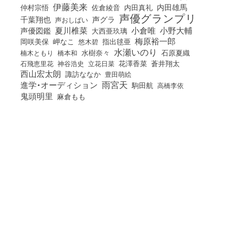
伊藤美来
佐倉綾音
内田真礼
内田雄馬
仲村宗悟
声優グランプリ
千葉翔也
声グラ
声おしばい
小倉唯
夏川椎菜
小野大輔
声優図鑑
大西亜玖璃
梅原裕一郎
岡咲美保
岬なこ
悠木碧
指出毬亜
水瀬いのり
橋本和
水樹奈々
石原夏織
楠木ともり
花澤香菜
石飛恵里花
立花日菜
蒼井翔太
神谷浩史
西山宏太朗
諏訪ななか
豊田萌絵
雨宮天
進学・オーディション
駒田航
高橋李依
鬼頭明里
麻倉もも