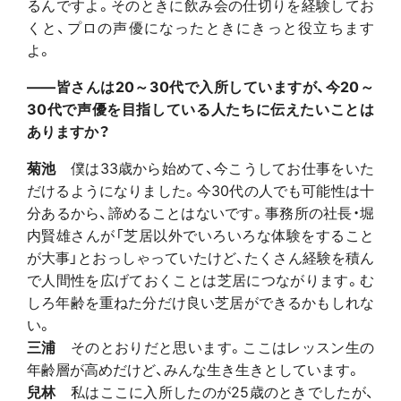
るんですよ。そのときに飲み会の仕切りを経験してお
くと、プロの声優になったときにきっと役立ちます
よ。
――皆さんは20～30代で入所していますが、今20～
30代で声優を目指している人たちに伝えたいことは
ありますか？
菊池
僕は33歳から始めて、今こうしてお仕事をいた
だけるようになりました。今30代の人でも可能性は十
分あるから、諦めることはないです。事務所の社長・堀
内賢雄さんが「芝居以外でいろいろな体験をすること
が大事」とおっしゃっていたけど、たくさん経験を積ん
で人間性を広げておくことは芝居につながります。む
しろ年齢を重ねた分だけ良い芝居ができるかもしれな
い。
三浦
そのとおりだと思います。ここはレッスン生の
年齢層が高めだけど、みんな生き生きとしています。
兒林
私はここに入所したのが25歳のときでしたが、