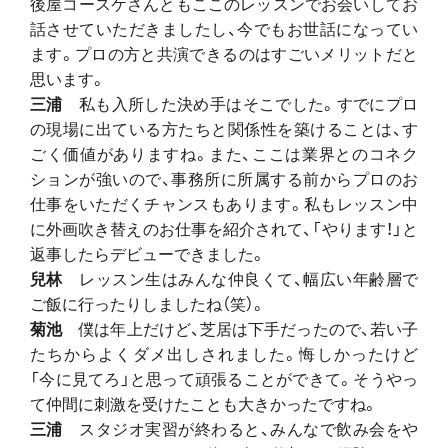
後屋コースケさんともここのレッスンでお会いしてお
話させていただきましたし、今でもお世話になってい
ます。プロの方と共演できるのはすごいメリットだと
思います。
三浦
私も入所した決め手はそこでした。すでにプロ
の現場に出ている方たちと関係性を築けることは、す
ごく価値がありますね。また、ここは業界とのコネク
ションが強いので、事務所に所属する前からプロのお
仕事をいただくチャンスもあります。私もレッスン中
に外画吹き替えのお仕事を紹介されて、「やります！」と
返事したらデビューできました。
兒林
レッスン生はみんな仲良くて、幅広い年齢層で
ご飯に行ったりしましたね（笑）。
菊池
僕は年上だけど、芝居は下手だったので、若い子
たちからよくダメ出しされました。悔しかったけど
「今に見てろ」と思って頑張ることができて。そうやっ
て仲間に刺激を受けたことも大きかったですね。
三浦
スタジオ実習が終わると、みんなで飲み会をや