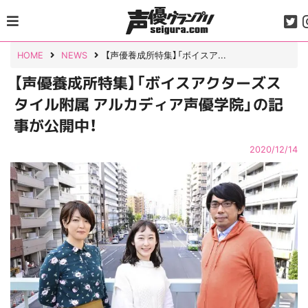
Skip
to
content
HOME
NEWS
【声優養成所特集】「ボイスア...
【声優養成所特集】「ボイスアクターズス
タイル附属 アルカディア声優学院」の記
事が公開中！
2020/12/14