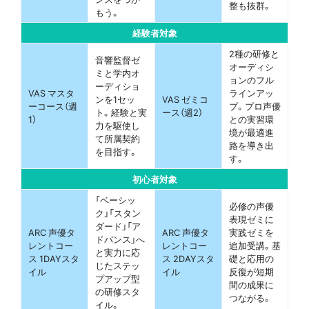
整も抜群。
もう。
経験者対象
2種の研修と
音響監督ゼ
オーディシ
ミと学内オ
ョンのフル
ーディショ
VAS マスタ
ラインアッ
ンを1セッ
VAS ゼミコ
ーコース（週
プ。プロ声優
ト。経験と実
ース（週2）
1）
との実習環
力を駆使し
境が最適進
て所属契約
路を導き出
を目指す。
す。
初心者対象
「ベーシッ
必修の声優
ク」「スタン
表現ゼミに
ダード」「ア
ARC 声優タ
ARC 声優タ
実践ゼミを
ドバンス」へ
レントコー
レントコー
追加受講。基
と実力に応
ス 1DAYスタ
ス 2DAYスタ
礎と応用の
じたステッ
イル
イル
反復が短期
プアップ型
間の成果に
の研修スタ
つながる。
イル。