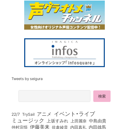
Tweets by seigura
イベント・ライブ
アニメ
22/7
TrySail
ミュージック
上坂すみれ
中島由貴
上田麗奈
伊藤美来
佐倉綾音
内田真礼
内田雄馬
仲村宗悟