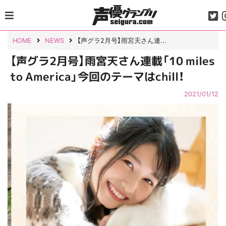
Skip
to
content
HOME
NEWS
【声グラ2月号】雨宮天さん連...
【声グラ2月号】雨宮天さん連載「10 miles
to America」今回のテーマはchill！
2021/01/12