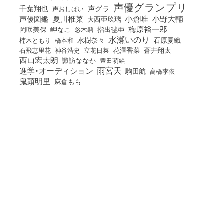
声優グランプリ
千葉翔也
声グラ
声おしばい
小倉唯
夏川椎菜
小野大輔
声優図鑑
大西亜玖璃
梅原裕一郎
岡咲美保
岬なこ
悠木碧
指出毬亜
水瀬いのり
橋本和
水樹奈々
石原夏織
楠木ともり
花澤香菜
石飛恵里花
立花日菜
蒼井翔太
神谷浩史
西山宏太朗
諏訪ななか
豊田萌絵
雨宮天
進学・オーディション
駒田航
高橋李依
鬼頭明里
麻倉もも