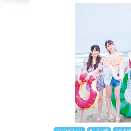
サンドリオン
小山百代
小峯愛