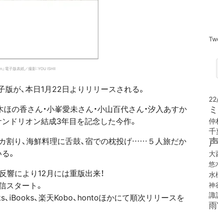
Tw
ion』電子版表紙／撮影：YOU ISHII
子版が、本日1月22日よりリリースされる。
22
ミ
木ほの香さん・小峯愛未さん・小山百代さん・汐入あすか
サンドリオン結成3年目を記念した
今作。
仲
千
カ割り、海鮮料理に舌鼓、宿での枕投げ……５人旅だか
いる。
大
悠
反響により12月には重版出来！
水
信スタート。
神
諏
ooks、iBooks、楽天Kobo、hontoほかにて順次リリースを
雨