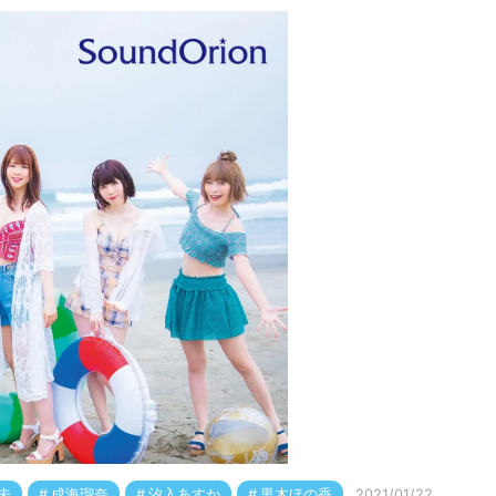
未
成海瑠奈
汐入あすか
黒木ほの香
2021/01/22