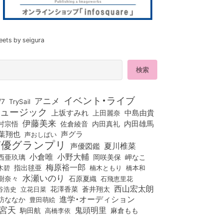
eets by seigura
イベント・ライブ
アニメ
/7
TrySail
ュージック
上坂すみれ
中島由貴
上田麗奈
伊藤美来
佐倉綾音
内田真礼
内田雄馬
村宗悟
葉翔也
声グラ
声おしばい
声優グランプリ
夏川椎菜
声優図鑑
小倉唯
小野大輔
西亜玖璃
岡咲美保
岬なこ
梅原裕一郎
木碧
指出毬亜
橋本和
楠木ともり
水瀬いのり
樹奈々
石原夏織
石飛恵里花
西山宏太朗
花澤香菜
立花日菜
蒼井翔太
谷浩史
進学・オーディション
訪ななか
豊田萌絵
宮天
鬼頭明里
麻倉もも
駒田航
高橋李依