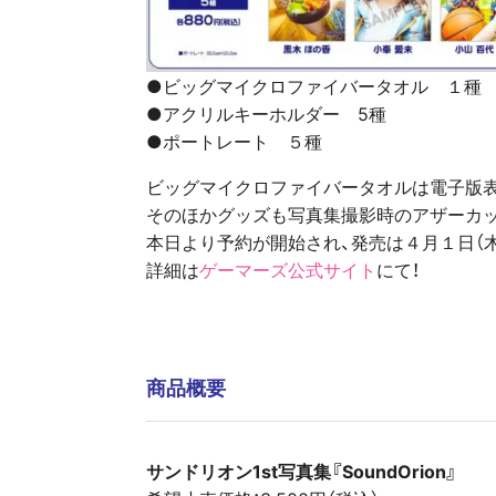
●ビッグマイクロファイバータオル １種
●アクリルキーホルダー 5種
●ポートレート ５種
ビッグマイクロファイバータオルは電子版
そのほかグッズも写真集撮影時のアザーカ
本日より予約が開始され、発売は４月１日（木
詳細は
ゲーマーズ公式サイト
にて！
商品概要
サンドリオン1st写真集
『SoundOrion』