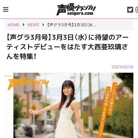
Skip
to
content
HOME
NEWS
【声グラ3月号】3月3日（水...
【声グラ3月号】3月3日（水）に待望のアー
ティストデビューをはたす大西亜玖璃さ
んを特集！
2021/02/10