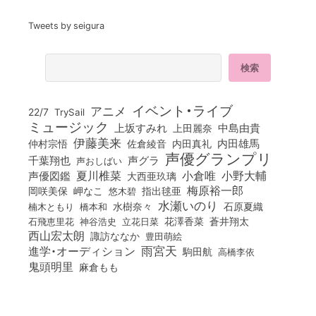
Tweets by seigura
イベント・ライブ
アニメ
22/7
TrySail
ミュージック
上坂すみれ
中島由貴
上田麗奈
伊藤美来
佐倉綾音
内田真礼
内田雄馬
仲村宗悟
声優グランプリ
千葉翔也
声グラ
声おしばい
小倉唯
夏川椎菜
小野大輔
声優図鑑
大西亜玖璃
梅原裕一郎
岡咲美保
岬なこ
悠木碧
指出毬亜
水瀬いのり
橋本和
水樹奈々
石原夏織
楠木ともり
花澤香菜
石飛恵里花
立花日菜
蒼井翔太
神谷浩史
西山宏太朗
諏訪ななか
豊田萌絵
雨宮天
進学・オーディション
駒田航
高橋李依
鬼頭明里
麻倉もも