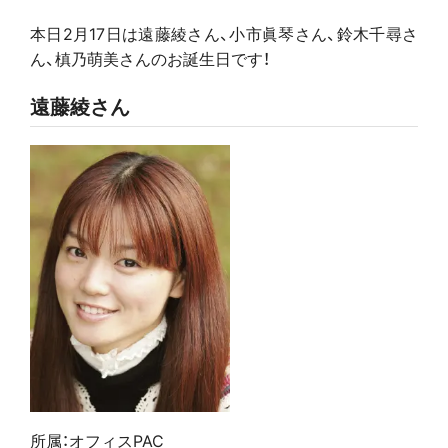
本日2月17
日
は遠藤綾さん、小市眞琴さん、鈴木千尋さ
ん、槙乃萌美さんのお誕生日です
！
遠藤綾さん
所属：オフィスPAC