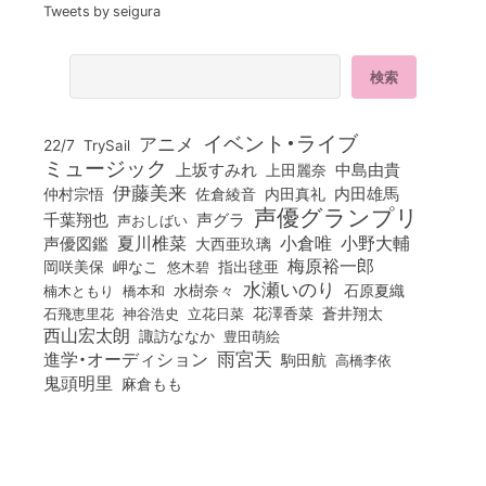
Tweets by seigura
イベント・ライブ
アニメ
22/7
TrySail
ミュージック
上坂すみれ
中島由貴
上田麗奈
伊藤美来
佐倉綾音
内田真礼
内田雄馬
仲村宗悟
声優グランプリ
千葉翔也
声グラ
声おしばい
小倉唯
夏川椎菜
小野大輔
声優図鑑
大西亜玖璃
梅原裕一郎
岡咲美保
岬なこ
悠木碧
指出毬亜
水瀬いのり
橋本和
水樹奈々
石原夏織
楠木ともり
花澤香菜
石飛恵里花
立花日菜
蒼井翔太
神谷浩史
西山宏太朗
諏訪ななか
豊田萌絵
雨宮天
進学・オーディション
駒田航
高橋李依
鬼頭明里
麻倉もも