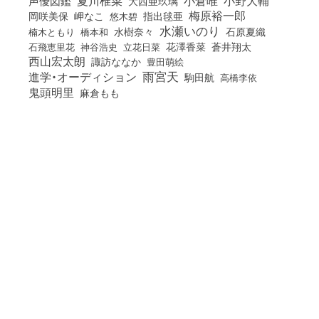
小倉唯
夏川椎菜
小野大輔
声優図鑑
大西亜玖璃
梅原裕一郎
岡咲美保
岬なこ
悠木碧
指出毬亜
水瀬いのり
橋本和
水樹奈々
石原夏織
楠木ともり
花澤香菜
石飛恵里花
立花日菜
蒼井翔太
神谷浩史
西山宏太朗
諏訪ななか
豊田萌絵
雨宮天
進学・オーディション
駒田航
高橋李依
鬼頭明里
麻倉もも