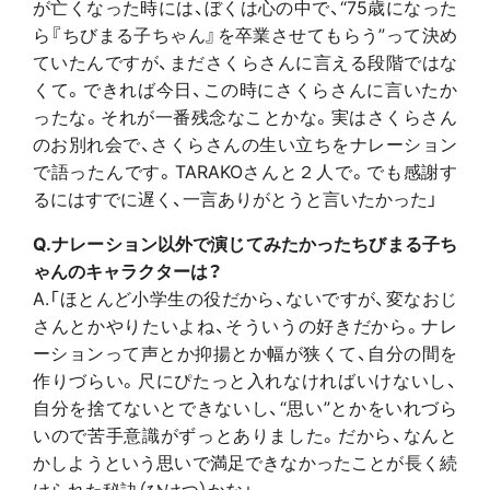
が亡くなった時には、ぼくは心の中で、“75歳になった
ら『ちびまる子ちゃん』を卒業させてもらう”って決め
ていたんですが、まださくらさんに言える段階ではな
くて。できれば今日、この時にさくらさんに言いたか
ったな。それが一番残念なことかな。実はさくらさん
のお別れ会で、さくらさんの生い立ちをナレーション
で語ったんです。TARAKOさんと２人で。でも感謝す
るにはすでに遅く、一言ありがとうと言いたかった」
Q.ナレーション以外で演じてみたかったちびまる子ち
ゃんのキャラクターは？
A.「ほとんど小学生の役だから、ないですが、変なおじ
さんとかやりたいよね、そういうの好きだから。ナレ
ーションって声とか抑揚とか幅が狭くて、自分の間を
作りづらい。尺にぴたっと入れなければいけないし、
自分を捨てないとできないし、“思い”とかをいれづら
いので苦手意識がずっとありました。だから、なんと
かしようという思いで満足できなかったことが長く続
けられた秘訣（ひけつ）かな」