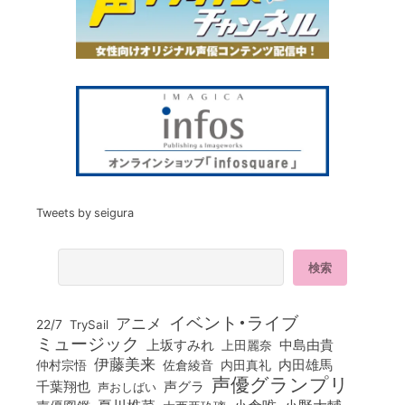
Tweets by seigura
イベント・ライブ
アニメ
22/7
TrySail
ミュージック
上坂すみれ
中島由貴
上田麗奈
伊藤美来
佐倉綾音
内田真礼
内田雄馬
仲村宗悟
声優グランプリ
千葉翔也
声グラ
声おしばい