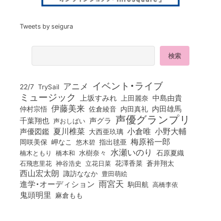
Tweets by seigura
イベント・ライブ
アニメ
22/7
TrySail
ミュージック
上坂すみれ
中島由貴
上田麗奈
伊藤美来
佐倉綾音
内田真礼
内田雄馬
仲村宗悟
声優グランプリ
千葉翔也
声グラ
声おしばい
小倉唯
夏川椎菜
小野大輔
声優図鑑
大西亜玖璃
梅原裕一郎
岡咲美保
岬なこ
悠木碧
指出毬亜
水瀬いのり
橋本和
水樹奈々
石原夏織
楠木ともり
花澤香菜
石飛恵里花
立花日菜
蒼井翔太
神谷浩史
西山宏太朗
諏訪ななか
豊田萌絵
雨宮天
進学・オーディション
駒田航
高橋李依
鬼頭明里
麻倉もも