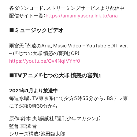
各ダウンロード、ストリーミングサービスより配信中
配信サイト一覧：
https://amamiyasora.lnk.to/aria
■ミュージックビデオ
雨宮天「永遠のAria」Music Video – YouTube EDIT ver.
– (『七つの大罪 憤怒の審判』OP)
https://youtu.be/Qv4NqiVYhf0
■TVアニメ『七つの大罪 憤怒の審判』
2021年1月より放送中
毎週水曜、TV東京系にて夕方5時55分から、BSテレ東
にて深夜0時30分から
原作：鈴木 央（講談社「週刊少年マガジン」）
監督：西澤 晋
シリーズ構成：池田臨太郎