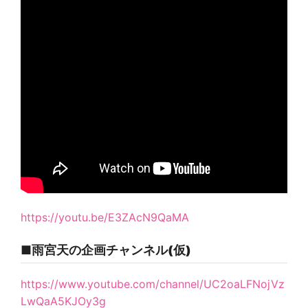
https://youtu.be/E3ZAcN9QaMA
■雨宮天の企画チャンネル(仮)
https://www.youtube.com/channel/UC2oaLFNojVz
LwQaA5KJOy3g