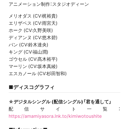
アニメーション制作：スタジオディーン
メリオダス (CV:梶裕貴)
エリザベス (CV:雨宮天)
ホーク (CV:久野美咲)
ディアンヌ (CV:悠木碧)
バン (CV:鈴木達央)
キング (CV:福山潤)
ゴウセル (CV:髙木裕平)
マーリン (CV:坂本真綾)
エスカノール (CV:杉田智和)
■ディスコグラフィ
☆デジタルシングル (配信シングル)「君を通して」
配信サイト一覧：
https://amamiyasora.lnk.to/kimiwotoushite