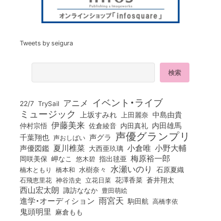
Tweets by seigura
イベント・ライブ
アニメ
22/7
TrySail
ミュージック
上坂すみれ
中島由貴
上田麗奈
伊藤美来
佐倉綾音
内田真礼
内田雄馬
仲村宗悟
声優グランプリ
千葉翔也
声グラ
声おしばい
小倉唯
夏川椎菜
小野大輔
声優図鑑
大西亜玖璃
梅原裕一郎
岡咲美保
岬なこ
悠木碧
指出毬亜
水瀬いのり
橋本和
水樹奈々
石原夏織
楠木ともり
花澤香菜
石飛恵里花
立花日菜
蒼井翔太
神谷浩史
西山宏太朗
諏訪ななか
豊田萌絵
雨宮天
進学・オーディション
駒田航
高橋李依
鬼頭明里
麻倉もも