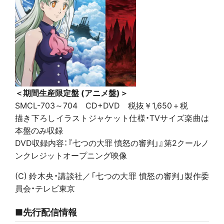
＜期間生産限定盤 (アニメ盤)＞
SMCL-703～704 CD+DVD 税抜￥1,650＋税
描き下ろしイラストジャケット仕様・TVサイズ楽曲は
本盤のみ収録
DVD収録内容：『七つの大罪 憤怒の審判」』第2クールノ
ンクレジットオープニング映像
(C) 鈴木央・講談社／「七つの大罪 憤怒の審判」製作委
員会・テレビ東京
■先行配信情報