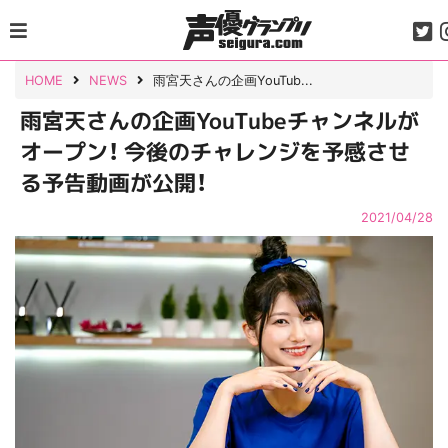
Skip
to
content
HOME
NEWS
雨宮天さんの企画YouTub...
雨宮天さんの企画YouTubeチャンネルが
オープン！ 今後のチャレンジを予感させ
る予告動画が公開！
2021/04/28