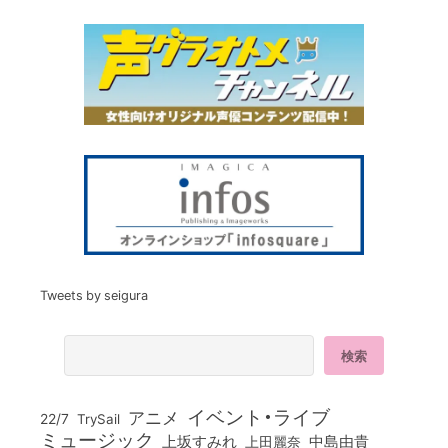
Tweets by seigura
イベント・ライブ
アニメ
22/7
TrySail
ミュージック
上坂すみれ
中島由貴
上田麗奈