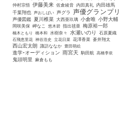
伊藤美来
佐倉綾音
内田真礼
内田雄馬
仲村宗悟
声優グランプリ
千葉翔也
声グラ
声おしばい
小倉唯
夏川椎菜
小野大輔
声優図鑑
大西亜玖璃
梅原裕一郎
岡咲美保
岬なこ
悠木碧
指出毬亜
水瀬いのり
橋本和
水樹奈々
石原夏織
楠木ともり
花澤香菜
石飛恵里花
立花日菜
蒼井翔太
神谷浩史
西山宏太朗
諏訪ななか
豊田萌絵
雨宮天
進学・オーディション
駒田航
高橋李依
鬼頭明里
麻倉もも