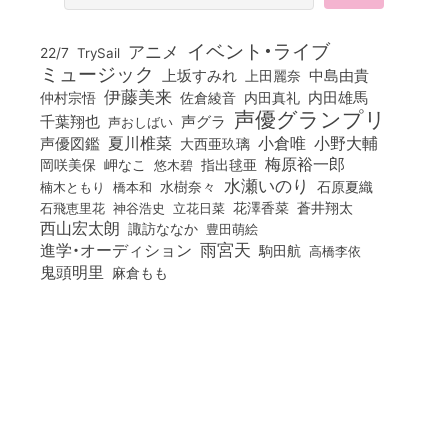
イベント・ライブ
アニメ
22/7
TrySail
ミュージック
上坂すみれ
中島由貴
上田麗奈
伊藤美来
佐倉綾音
内田真礼
内田雄馬
仲村宗悟
声優グランプリ
千葉翔也
声グラ
声おしばい
小倉唯
夏川椎菜
小野大輔
声優図鑑
大西亜玖璃
梅原裕一郎
岡咲美保
岬なこ
悠木碧
指出毬亜
水瀬いのり
橋本和
水樹奈々
石原夏織
楠木ともり
花澤香菜
石飛恵里花
立花日菜
蒼井翔太
神谷浩史
西山宏太朗
諏訪ななか
豊田萌絵
雨宮天
進学・オーディション
駒田航
高橋李依
鬼頭明里
麻倉もも