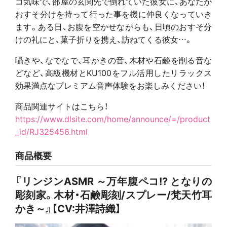
コ気味で、部屋の玄関先で倒れていた彼女に、あなたが
おすそ分けを持って行った事を機に仲良くなっていき
ます。ある日、お腹を空かせながらも、日頃のおすそ分
けの礼にと、菓子折りを携え、訪ねてくる彼女…。
囁きや、なでなで、耳かきの音、木材や石鹸を削る音な
どなど、高級機材とKU100をフル活用したリラックス
効果満点なプレミアム音声体験をお楽しみください！
商品関連サイトはこちら！
https://www.dlsite.com/home/announce/=/product
_id/RJ325456.html
商品概要
『リンジンASMR ～万年腹ペコ!? となりの
彫刻家。木材・石鹸彫刻/スプレー/梵天竹耳
かき～』【CV:井澤詩織】