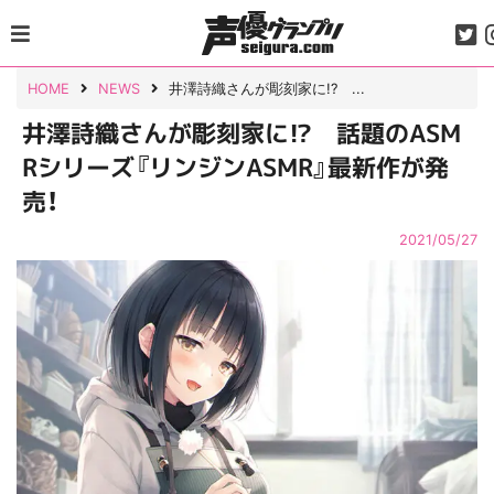
Skip
to
content
HOME
NEWS
井澤詩織さんが彫刻家に!? ...
井澤詩織さんが彫刻家に!? 話題のASM
Rシリーズ『リンジンASMR』最新作が発
売！
2021/05/27